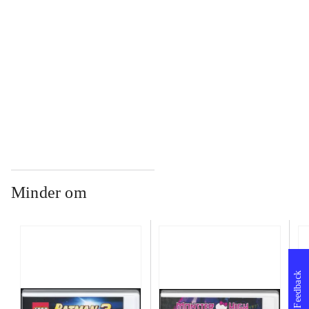
...
...
Minder om
Feedback