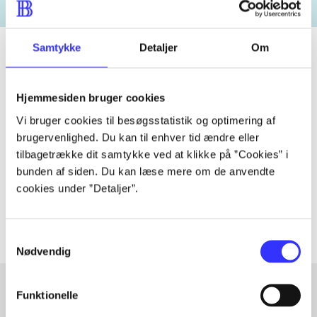
Samtykke
Detaljer
Om
Tidsskrift
Hjemmesiden bruger cookies
Artiklen er en del af
Vi bruger cookies til besøgsstatistik og optimering af
brugervenlighed. Du kan til enhver tid ændre eller
tilbagetrække dit samtykke ved at klikke på ”Cookies” i
lorem ipsum dolor sit amet ...
bunden af siden. Du kan læse mere om de anvendte
Tidsskrift
cookies under ”Detaljer”.
Artiklerne i
handler ofte om
Samtykkevalg
Nødvendig
Funktionelle