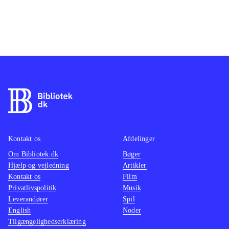
Kontakt os
Afdelinger
Om Bibliotek.dk
Bøger
Hjælp og vejledning
Artikler
Kontakt os
Film
Privatlivspolitik
Musik
Leverandører
Spil
English
Noder
Tilgængelighedserklæring