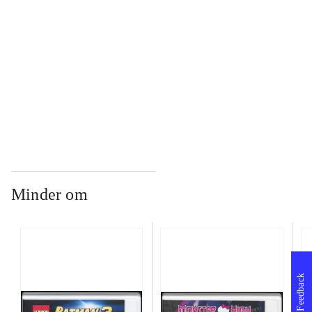
...
...
Minder om
Feedback