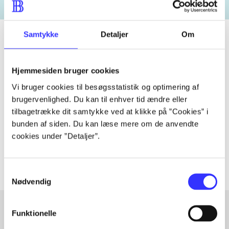
Samtykke
Detaljer
Om
Tidsskrift
Hjemmesiden bruger cookies
Artiklen er en del af
Vi bruger cookies til besøgsstatistik og optimering af
brugervenlighed. Du kan til enhver tid ændre eller
tilbagetrække dit samtykke ved at klikke på ”Cookies” i
lorem ipsum dolor sit amet ...
bunden af siden. Du kan læse mere om de anvendte
Tidsskrift
cookies under ”Detaljer”.
Artiklerne i
handler ofte om
Samtykkevalg
Nødvendig
Funktionelle