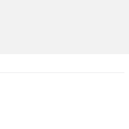
...
...