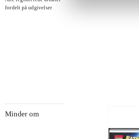
...
fordelt på udgivelser
...
...
...
Minder om