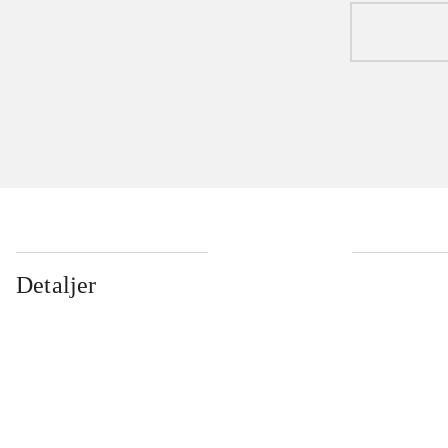
Detaljer
...
...
...
...