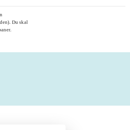
en
den). Du skal
baner.