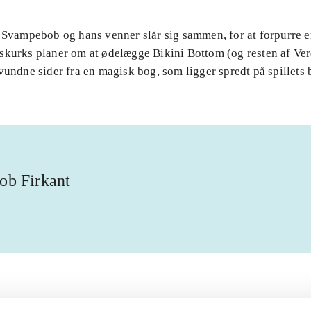
. Svampebob og hans venner slår sig sammen, for at forpurre 
skurks planer om at ødelægge Bikini Bottom (og resten af Ver
vundne sider fra en magisk bog, som ligger spredt på spillets 
b Firkant
Artiklerne i
handler ofte om
lorem ipsum dolor sit amet ...