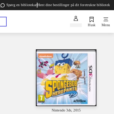
Spørg en bibliotekar
Hent dine bestillinger på dit foretrukne bibliotek
Log ind
Husk
Menu
Nintendo 3ds, 2015