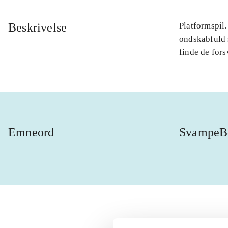
Beskrivelse
Platformspil
ondskabfuld 
finde de fors
Emneord
SvampeBo