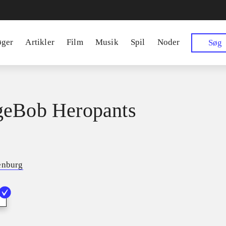
øger
Artikler
Film
Musik
Spil
Noder
Søg
geBob Heropants
enburg