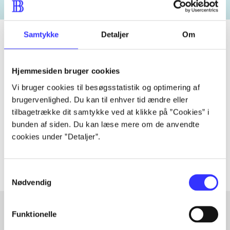
Samtykke
Detaljer
Om
Tidsskrift
Hjemmesiden bruger cookies
Artiklen er en del af
Vi bruger cookies til besøgsstatistik og optimering af
brugervenlighed. Du kan til enhver tid ændre eller
tilbagetrække dit samtykke ved at klikke på ”Cookies” i
lorem ipsum dolor sit amet ...
bunden af siden. Du kan læse mere om de anvendte
Tidsskrift
cookies under ”Detaljer”.
Artiklerne i
handler ofte om
Samtykkevalg
Nødvendig
Funktionelle