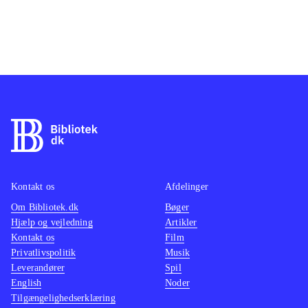
Kontakt os
Afdelinger
Om Bibliotek.dk
Bøger
Hjælp og vejledning
Artikler
Kontakt os
Film
Privatlivspolitik
Musik
Leverandører
Spil
English
Noder
Tilgængelighedserklæring