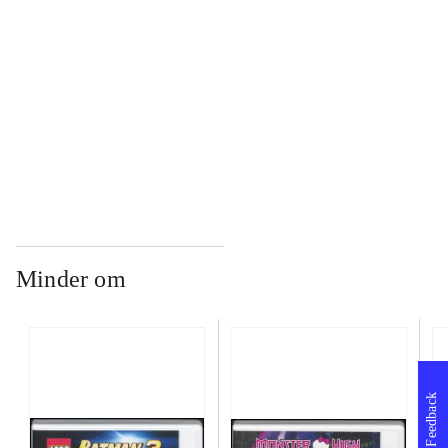
...
...
Minder om
Feedback