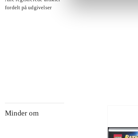
...
fordelt på udgivelser
...
...
...
Minder om