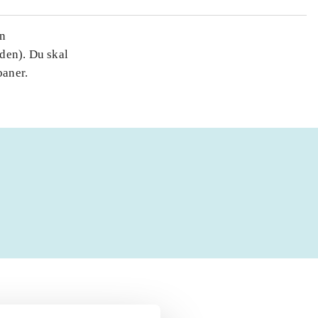
en
den). Du skal
baner.