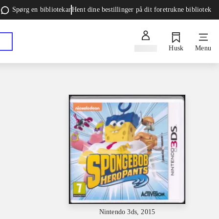
Spørg en bibliotekar
Hent dine bestillinger på dit foretrukne bibliotek
Log ind
Husk
Menu
Nintendo 3ds, 2015