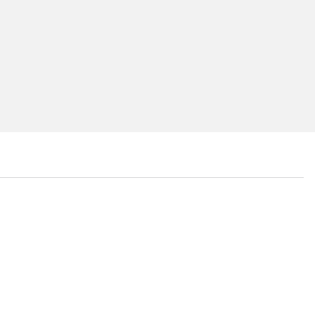
...
...