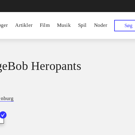
øger
Artikler
Film
Musik
Spil
Noder
Søg
geBob Heropants
enburg