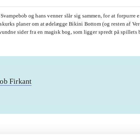
. Svampebob og hans venner slår sig sammen, for at forpurre 
skurks planer om at ødelægge Bikini Bottom (og resten af Ver
vundne sider fra en magisk bog, som ligger spredt på spillets 
b Firkant
Artiklerne i
handler ofte om
lorem ipsum dolor sit amet ...