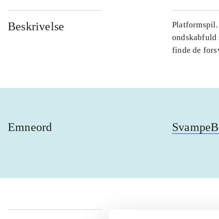
Beskrivelse
Platformspil
ondskabfuld 
finde de fors
Emneord
SvampeBo