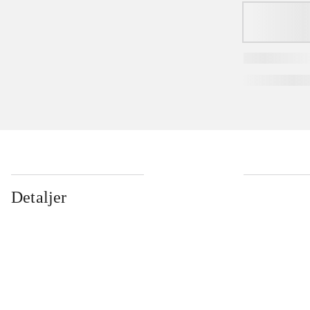
Detaljer
...
...
...
...