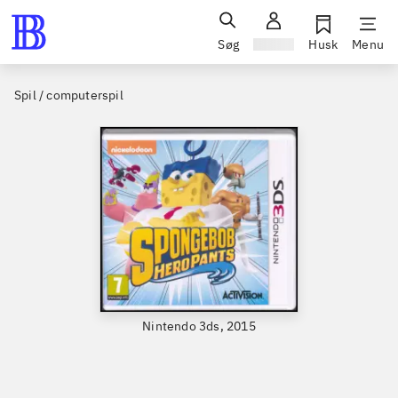
Søg
Log ind
Husk
Menu
Spil / computerspil
Nintendo 3ds, 2015