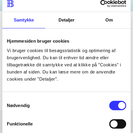
Samtykke
Detaljer
Om
Tidsskrift
Hjemmesiden bruger cookies
Artiklen er en del af
Vi bruger cookies til besøgsstatistik og optimering af
brugervenlighed. Du kan til enhver tid ændre eller
tilbagetrække dit samtykke ved at klikke på ”Cookies” i
lorem ipsum dolor sit amet ...
bunden af siden. Du kan læse mere om de anvendte
Tidsskrift
cookies under ”Detaljer”.
Artiklerne i
handler ofte om
Samtykkevalg
Nødvendig
Funktionelle