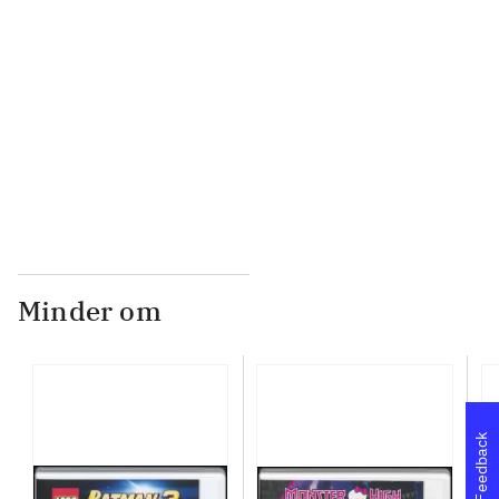
...
...
Minder om
Feedback