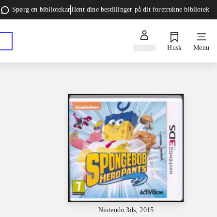
Spørg en bibliotekar
Hent dine bestillinger på dit foretrukne bibliotek
Log ind
Husk
Menu
Nintendo 3ds, 2015