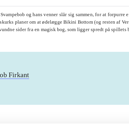
. Svampebob og hans venner slår sig sammen, for at forpurre 
skurks planer om at ødelægge Bikini Bottom (og resten af Ver
vundne sider fra en magisk bog, som ligger spredt på spillets 
b Firkant
Artiklerne i
handler ofte om
lorem ipsum dolor sit amet ...