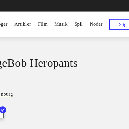
øger
Artikler
Film
Musik
Spil
Noder
Søg
geBob Heropants
enburg