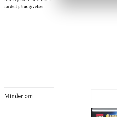
...
fordelt på udgivelser
...
...
...
Minder om