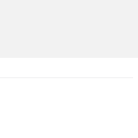
...
...