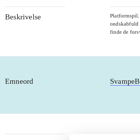
Beskrivelse
Platformspil
ondskabfuld 
finde de fors
Emneord
SvampeBo