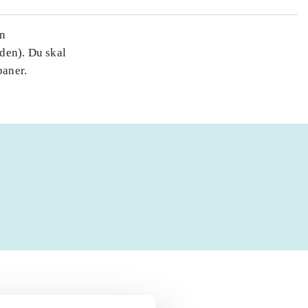
en
den). Du skal
baner.