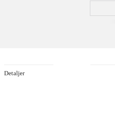
Detaljer
...
...
...
...