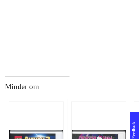
...
...
Minder om
Feedback