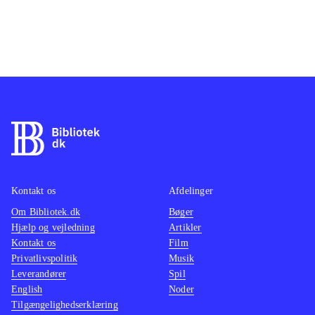
Kontakt os
Afdelinger
Om Bibliotek.dk
Bøger
Hjælp og vejledning
Artikler
Kontakt os
Film
Privatlivspolitik
Musik
Leverandører
Spil
English
Noder
Tilgængelighedserklæring