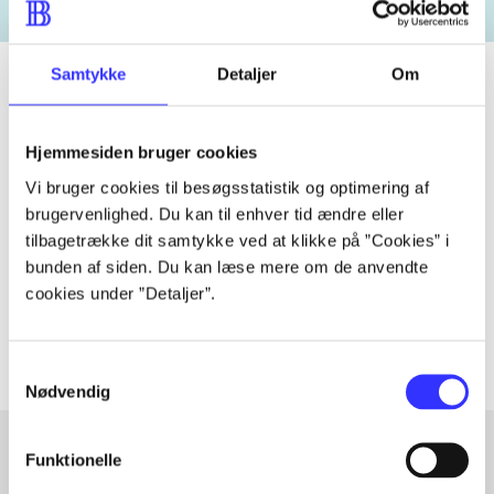
Samtykke
Detaljer
Om
Tidsskrift
Hjemmesiden bruger cookies
Artiklen er en del af
Vi bruger cookies til besøgsstatistik og optimering af
brugervenlighed. Du kan til enhver tid ændre eller
tilbagetrække dit samtykke ved at klikke på ”Cookies” i
lorem ipsum dolor sit amet ...
bunden af siden. Du kan læse mere om de anvendte
Tidsskrift
cookies under ”Detaljer”.
Artiklerne i
handler ofte om
Samtykkevalg
Nødvendig
Funktionelle