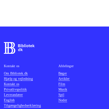
Kontakt os
Afdelinger
Om Bibliotek.dk
Bøger
Hjælp og vejledning
Artikler
Kontakt os
Film
Privatlivspolitik
Musik
Leverandører
Spil
English
Noder
Tilgængelighedserklæring