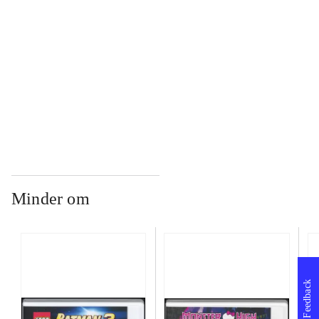
...
...
Minder om
Feedback