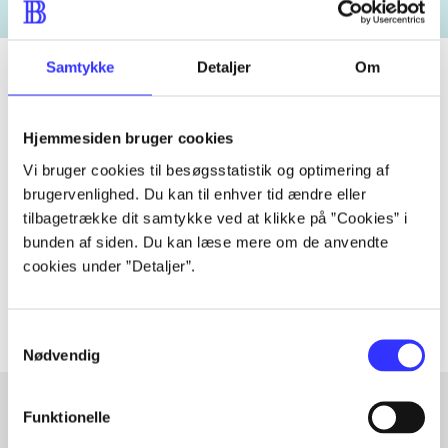
Samtykke
Detaljer
Om
Tidsskrift
Hjemmesiden bruger cookies
Artiklen er en del af
Vi bruger cookies til besøgsstatistik og optimering af
brugervenlighed. Du kan til enhver tid ændre eller
tilbagetrække dit samtykke ved at klikke på ”Cookies” i
lorem ipsum dolor sit amet ...
bunden af siden. Du kan læse mere om de anvendte
Tidsskrift
cookies under ”Detaljer”.
Artiklerne i
handler ofte om
Samtykkevalg
Nødvendig
Funktionelle