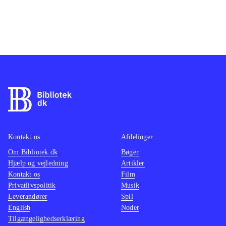
Kontakt os
Afdelinger
Om Bibliotek.dk
Bøger
Hjælp og vejledning
Artikler
Kontakt os
Film
Privatlivspolitik
Musik
Leverandører
Spil
English
Noder
Tilgængelighedserklæring