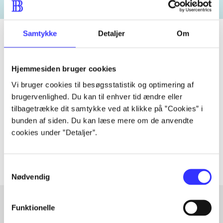
Samtykke
Detaljer
Om
Tidsskrift
Hjemmesiden bruger cookies
Artiklen er en del af
Vi bruger cookies til besøgsstatistik og optimering af
brugervenlighed. Du kan til enhver tid ændre eller
tilbagetrække dit samtykke ved at klikke på ”Cookies” i
lorem ipsum dolor sit amet ...
bunden af siden. Du kan læse mere om de anvendte
Tidsskrift
cookies under ”Detaljer”.
Artiklerne i
handler ofte om
Samtykkevalg
Nødvendig
Funktionelle