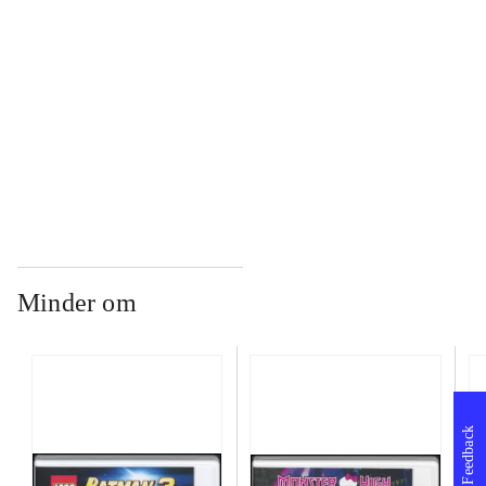
...
...
Minder om
Feedback