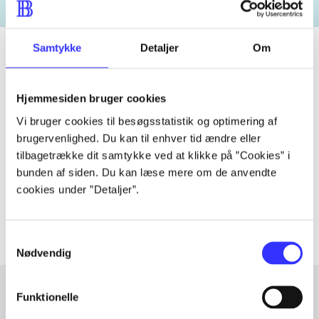
Samtykke
Detaljer
Om
Tidsskrift
Hjemmesiden bruger cookies
Artiklen er en del af
Vi bruger cookies til besøgsstatistik og optimering af
brugervenlighed. Du kan til enhver tid ændre eller
tilbagetrække dit samtykke ved at klikke på ”Cookies” i
lorem ipsum dolor sit amet ...
bunden af siden. Du kan læse mere om de anvendte
Tidsskrift
cookies under ”Detaljer”.
Artiklerne i
handler ofte om
Samtykkevalg
Nødvendig
Funktionelle