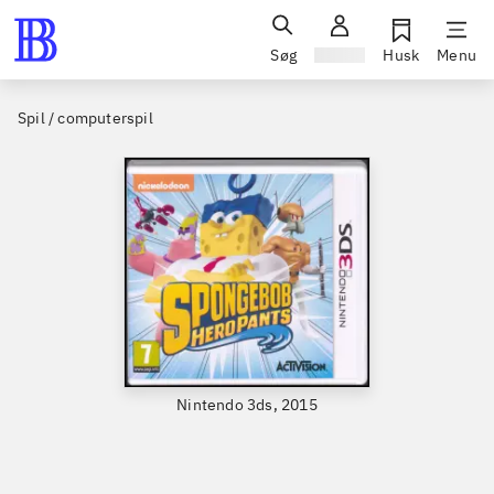
Søg
Log ind
Husk
Menu
Spil / computerspil
Nintendo 3ds, 2015