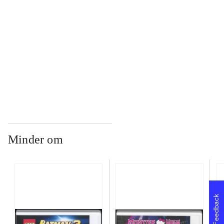
...
...
Minder om
Feedback