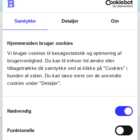
Samtykke
Detaljer
Om
Tidsskrift
Hjemmesiden bruger cookies
Artiklen er en del af
Vi bruger cookies til besøgsstatistik og optimering af
brugervenlighed. Du kan til enhver tid ændre eller
tilbagetrække dit samtykke ved at klikke på ”Cookies” i
lorem ipsum dolor sit amet ...
bunden af siden. Du kan læse mere om de anvendte
Tidsskrift
cookies under ”Detaljer”.
Artiklerne i
handler ofte om
Samtykkevalg
Nødvendig
Funktionelle