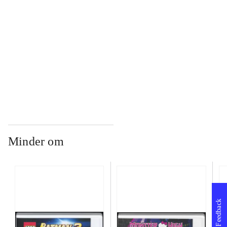
...
...
Minder om
Feedback