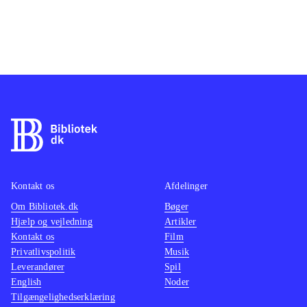
Kontakt os
Afdelinger
Om Bibliotek.dk
Bøger
Hjælp og vejledning
Artikler
Kontakt os
Film
Privatlivspolitik
Musik
Leverandører
Spil
English
Noder
Tilgængelighedserklæring