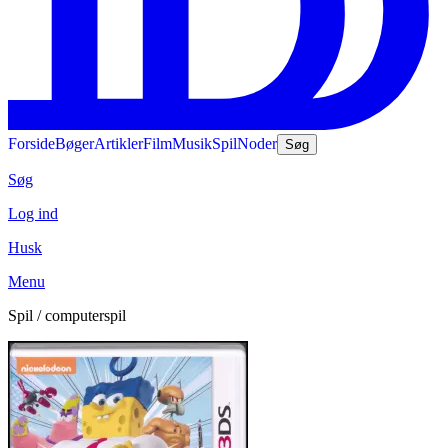
Forside
Bøger
Artikler
Film
Musik
Spil
Noder
Søg
Søg
Log ind
Husk
Menu
Spil / computerspil