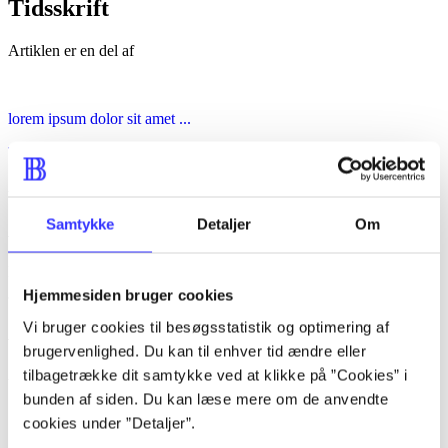
Tidsskrift
Artiklen er en del af
lorem ipsum dolor sit amet ...
Tidsskrift
Artiklerne i
handler ofte om
Samtykke
Detaljer
Om
Artikler med samme emner
Fra
Hjemmesiden bruger cookies
Vi bruger cookies til besøgsstatistik og optimering af
Artikler
brugervenlighed. Du kan til enhver tid ændre eller
Alle registrerede artikler fordelt på udgivelser
tilbagetrække dit samtykke ved at klikke på ”Cookies” i
bunden af siden. Du kan læse mere om de anvendte
...
cookies under ”Detaljer”.
...