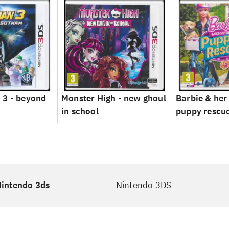
 3 - beyond
Monster High - new ghoul
Barbie & her 
in school
puppy rescu
intendo 3ds
Nintendo 3DS