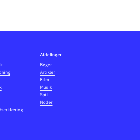
Afdelinger
dk
Bøger
dning
Artikler
Film
k
Musik
Spil
Noder
dserklæring