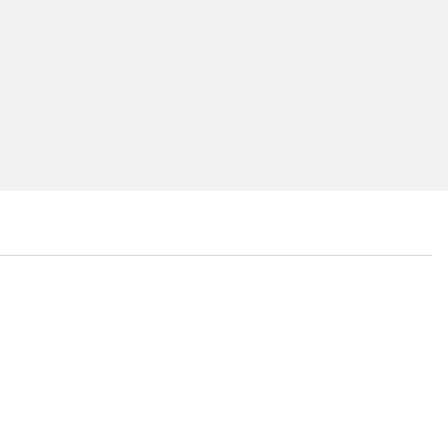
...
...