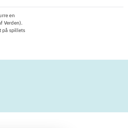
urre en
f Verden).
 på spillets