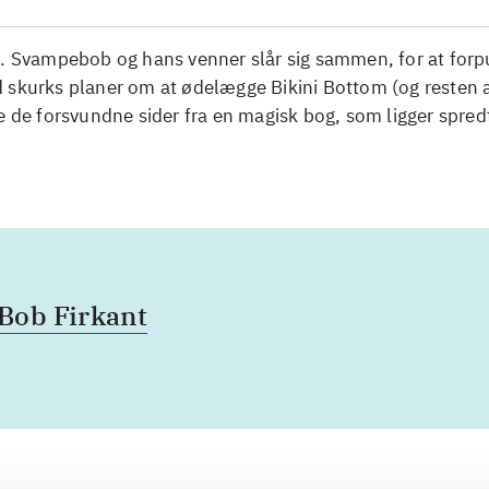
l. Svampebob og hans venner slår sig sammen, for at forp
 skurks planer om at ødelægge Bikini Bottom (og resten a
e de forsvundne sider fra en magisk bog, som ligger spredt
ob Firkant