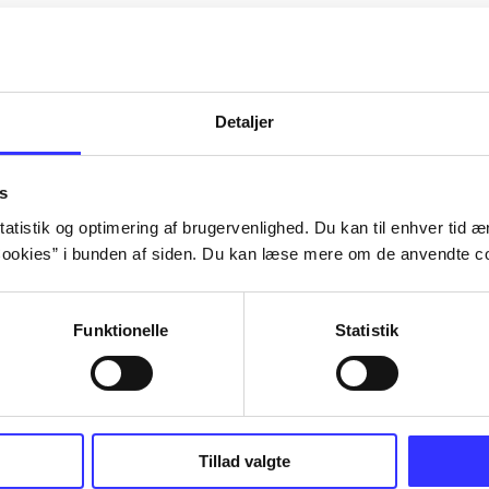
Artiklerne i
handler ofte
lorem ipsum dolor sit amet ...
Tidsskrift
Detaljer
s
atistik og optimering af brugervenlighed. Du kan til enhver tid æn
ookies” i bunden af siden. Du kan læse mere om de anvendte co
Funktionelle
Statistik
Tillad valgte