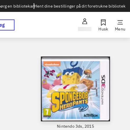
Hent dine bestillinger på dit foretrukne bibliotek
ørg en bibliotekar
øg
Log ind
Husk
Menu
Nintendo 3ds, 2015