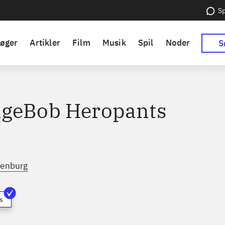
Sp
øger
Artikler
Film
Musik
Spil
Noder
S
geBob Heropants
lenburg
s