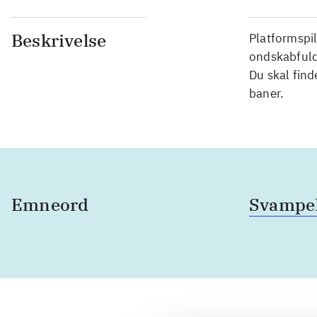
Beskrivelse
Platformspi
ondskabfuld
Du skal find
baner.
Emneord
SvampeB