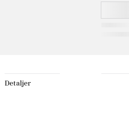
Detaljer
...
...
...
...