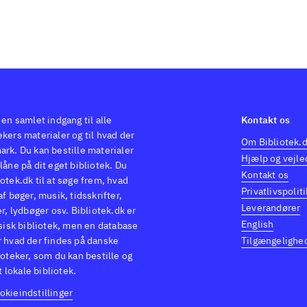
 en samlet indgang til alle
Kontakt os
kers materialer og til hvad der
Om Bibliotek.
ark. Du kan bestille materialer
Hjælp og vejle
låne på dit eget bibliotek. Du
Kontakt os
otek.dk til at søge frem, hvad
Privatlivspoliti
af bøger, musik, tidsskrifter,
Leverandører
er, lydbøger osv. Bibliotek.dk er
English
ysisk bibliotek, men en database
r hvad der findes på danske
Tilgængelighe
ioteker, som du kan bestille og
it lokale bibliotek.
okieindstillinger