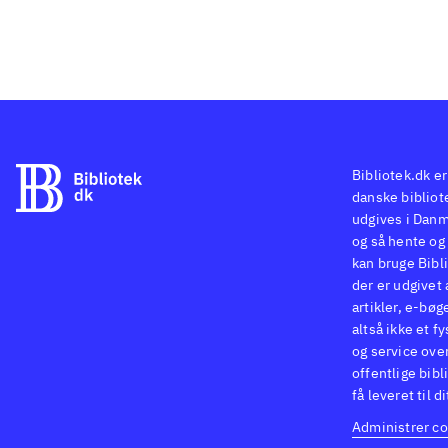
Bibliotek.dk er
danske bibliote
udgives i Danm
og så hente og 
kan bruge Bibli
der er udgivet 
artikler, e-bøg
altså ikke et f
og service ove
offentlige bibl
få leveret til d
Administrer co