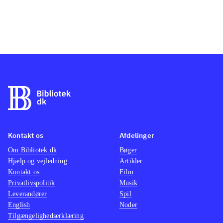
Kontakt os
Afdelinger
Om Bibliotek.dk
Bøger
Hjælp og vejledning
Artikler
Kontakt os
Film
Privatlivspolitik
Musik
Leverandører
Spil
English
Noder
Tilgængelighedserklæring