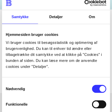
Samtykke
Detaljer
Om
Tidsskrift
Hjemmesiden bruger cookies
Artiklen er en del af
Vi bruger cookies til besøgsstatistik og optimering af
brugervenlighed. Du kan til enhver tid ændre eller
tilbagetrække dit samtykke ved at klikke på ”Cookies” i
lorem ipsum dolor sit amet ...
bunden af siden. Du kan læse mere om de anvendte
Tidsskrift
cookies under ”Detaljer”.
Artiklerne i
handler ofte om
Samtykkevalg
Nødvendig
Funktionelle