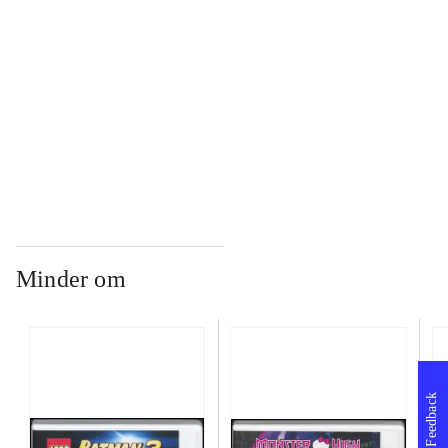
...
...
Minder om
Feedback