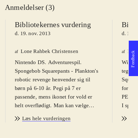
Anmeldelser (3)
Bibliotekernes vurdering
Bibli
d. 19. nov. 2013
d. 19. 
Lone Rahbek Christensen
Henr
af
af
Feedback
Nintendo DS. Adventurespil.
Wii, W
Spongebob Squarepants - Plankton's
tegnes
robotic revenge henvender sig til
Squarep
børn på 6-10 år. Pegi på 7 er
for båd
passende, mens ikonet for vold er
PEGI 7
helt overflødigt. Man kan vælge
I spill
imellem flere forskellige sprog (fx
venner
Læs hele vurderingen
Læs
engelsk og svensk), men desværre
Plankto
ikke dansk. Der er både tale og tekst
robotte