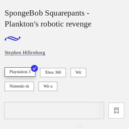
SpongeBob Squarepants -
Plankton's robotic revenge
Stephen Hillenburg
Playstation 3
Xbox 360
Wii
Nintendo ds
Wii u
loading