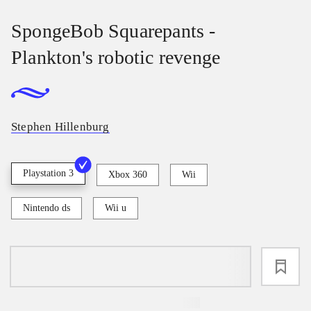
SpongeBob Squarepants -
Plankton's robotic revenge
Stephen Hillenburg
Playstation 3
Xbox 360
Wii
Nintendo ds
Wii u
loading