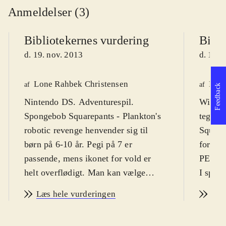
Anmeldelser (3)
Bibliotekernes vurdering
Bibli
d. 19. nov. 2013
d. 19. 
Lone Rahbek Christensen
Henr
af
af
Feedback
Nintendo DS. Adventurespil.
Wii, W
Spongebob Squarepants - Plankton's
tegnes
robotic revenge henvender sig til
Squarep
børn på 6-10 år. Pegi på 7 er
for båd
passende, mens ikonet for vold er
PEGI 7
helt overflødigt. Man kan vælge
I spill
imellem flere forskellige sprog (fx
venner
Læs hele vurderingen
Læs
engelsk og svensk), men desværre
Plankto
ikke dansk. Der er både tale og tekst
robotte