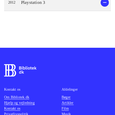
Playstation 3
2012
Kontakt os
Afdelinger
Om Bibliotek.dk
Bøger
Hjælp og vejledning
Artikler
Kontakt os
Film
Privatlivspolitik
Musik