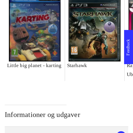
Feedback
Little big planet - karting
Starhawk
Ra
Ub
Informationer og udgaver