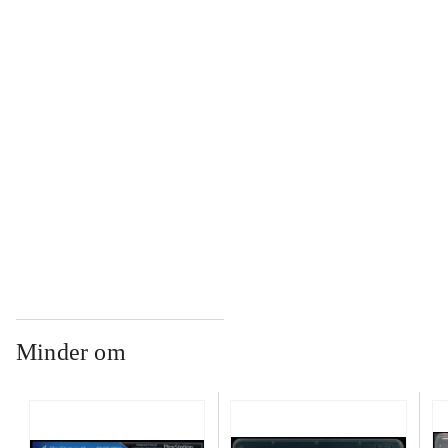
...
...
...
...
Minder om