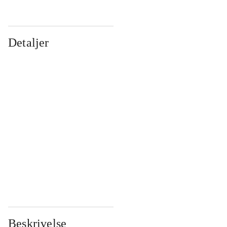
Detaljer
...
...
...
...
...
...
...
...
...
...
...
...
Beskrivelse