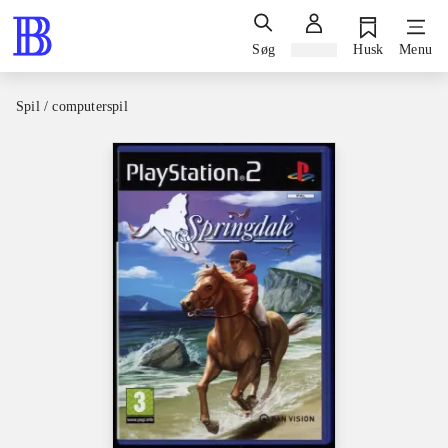
Søg
Log ind
Husk
Menu
Spil / computerspil