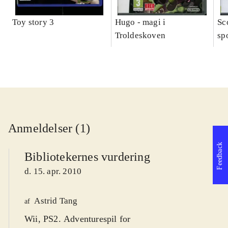
Toy story 3
Hugo - magi i
Sc
Troldeskoven
sp
Anmeldelser (1)
Feedback
Bibliotekernes vurdering
d. 15. apr. 2010
Astrid Tang
af
Wii, PS2. Adventurespil for