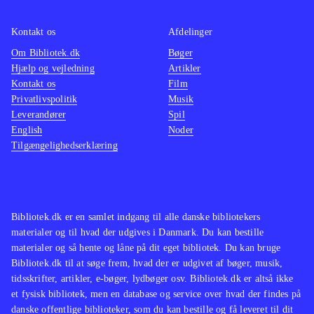
bestemt et hyggeligt bekendtskab.
Der er udelukkende mulighed for
Kontakt os
Afdelinger
singleplayer og ingen onlinefunktion.
Om Bibliotek.dk
Bøger
Spillet kan gennemføres på 6-7 timer
.
Hjælp og vejledning
Artikler
Kontakt os
Film
Privatlivspolitik
Musik
I opbygning, plot og grafik ligner
Leverandører
Spil
spillet andre Springdale-spil som fx
English
Noder
Ud over engene og Over stok og
Tilgængelighedserklæring
sten
.
Heste, adventure og løb er en fin
kombination, der er set flere gange
Bibliotek.dk er en samlet indgang til alle danske bibliotekers
før. Spillet bidrager ikke med nyt til
materialer og til hvad der udgives i Danmark. Du kan bestille
genren, men er bestemt et hyggeligt,
materialer og så hente og låne på dit eget bibliotek. Du kan bruge
om end lidt kortvarigt, bekendtskab
.
Bibliotek.dk til at søge frem, hvad der er udgivet af bøger, musik,
tidsskrifter, artikler, e-bøger, lydbøger osv. Bibliotek.dk er altså ikke
et fysisk bibliotek, men en database og service over hvad der findes på
danske offentlige biblioteker, som du kan bestille og få leveret til dit