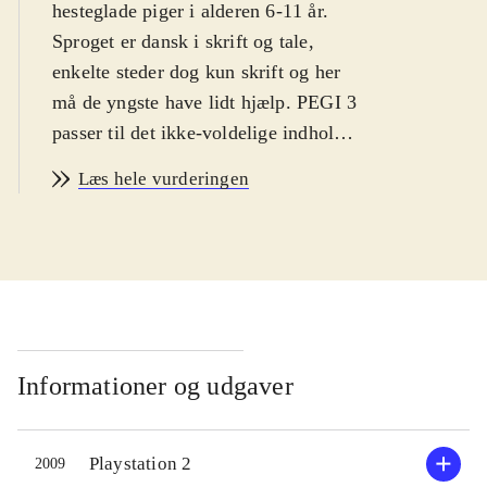
hesteglade piger i alderen 6-11 år.
Sproget er dansk i skrift og tale,
enkelte steder dog kun skrift og her
må de yngste have lidt hjælp. PEGI 3
passer til det ikke-voldelige indhold.
Historie og indhold er ens i
Læs hele vurderingen
spilversionerne og styringen
forekommer intuitiv til begge
.
Ved spillets start vælges en af fire
rideklubber. Her møder spilleren
rideklubbens ejer, dyrlægen,
altmuligmanden m.fl. Hver person
har brug for hjælp eller tilbyder
Informationer og udgaver
spilleren at deltage i et løb.
Opgaverne går typisk ud på at hente
Playstation 2
2009
eller finde genstande, heste eller