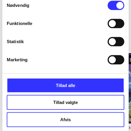
Nødvendig
Funktionelle
Springdale
Gå til serien
Statistik
Marketing
Tillad alle
Tillad valgte
Afvis
Staldens hemmelighed
Langs kysten
Sp