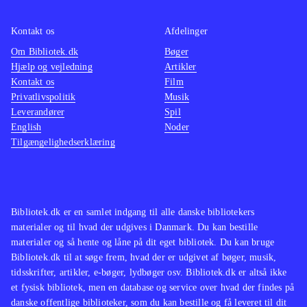
bestemt et hyggeligt bekendtskab.
Der er udelukkende mulighed for
Kontakt os
Afdelinger
singleplayer og ingen onlinefunktion.
Om Bibliotek.dk
Bøger
Spillet kan gennemføres på 6-7 timer
.
Hjælp og vejledning
Artikler
Kontakt os
Film
Privatlivspolitik
Musik
I opbygning, plot og grafik ligner
Leverandører
Spil
spillet andre Springdale-spil som fx
English
Noder
Ud over engene og Over stok og
Tilgængelighedserklæring
sten
.
Heste, adventure og løb er en fin
kombination, der er set flere gange
Bibliotek.dk er en samlet indgang til alle danske bibliotekers
før. Spillet bidrager ikke med nyt til
materialer og til hvad der udgives i Danmark. Du kan bestille
genren, men er bestemt et hyggeligt,
materialer og så hente og låne på dit eget bibliotek. Du kan bruge
om end lidt kortvarigt, bekendtskab
.
Bibliotek.dk til at søge frem, hvad der er udgivet af bøger, musik,
tidsskrifter, artikler, e-bøger, lydbøger osv. Bibliotek.dk er altså ikke
et fysisk bibliotek, men en database og service over hvad der findes på
danske offentlige biblioteker, som du kan bestille og få leveret til dit