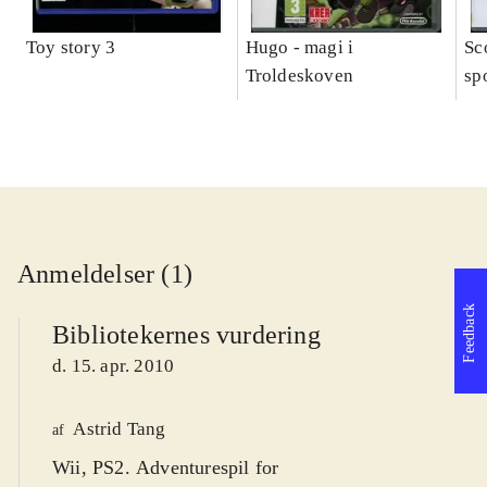
Toy story 3
Hugo - magi i
Sc
Troldeskoven
sp
Anmeldelser (1)
Feedback
Bibliotekernes vurdering
d. 15. apr. 2010
Astrid Tang
af
Wii, PS2. Adventurespil for