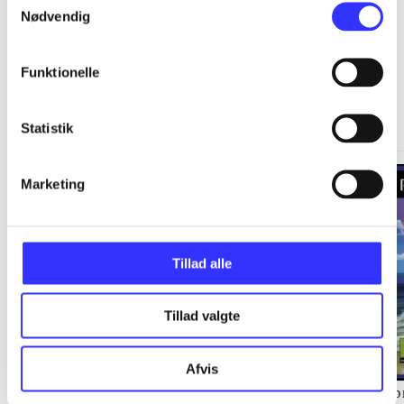
Nødvendig
Funktionelle
Springdale
Gå til serien
Statistik
Marketing
Tillad alle
Tillad valgte
Afvis
Staldens hemmelighed
Langs kysten
Sp