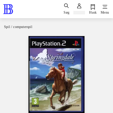
Søg
Log ind
Husk
Menu
Spil / computerspil