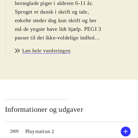
hesteglade piger i alderen 6-11 år.
Sproget er dansk i skrift og tale,
enkelte steder dog kun skrift og her
må de yngste have lidt hjælp. PEGI 3
passer til det ikke-voldelige indhold.
Historie og indhold er ens i
Læs hele vurderingen
spilversionerne og styringen
forekommer intuitiv til begge
.
Ved spillets start vælges en af fire
rideklubber. Her møder spilleren
rideklubbens ejer, dyrlægen,
altmuligmanden m.fl. Hver person
har brug for hjælp eller tilbyder
Informationer og udgaver
spilleren at deltage i et løb.
Opgaverne går typisk ud på at hente
Playstation 2
2009
eller finde genstande, heste eller