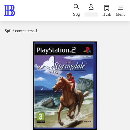
Søg
Log ind
Husk
Menu
Spil / computerspil