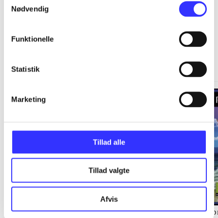
Nødvendig
Funktionelle
Springdale
Gå til serien
Statistik
Marketing
Tillad alle
Tillad valgte
Afvis
Staldens hemmelighed
Langs kysten
Sp