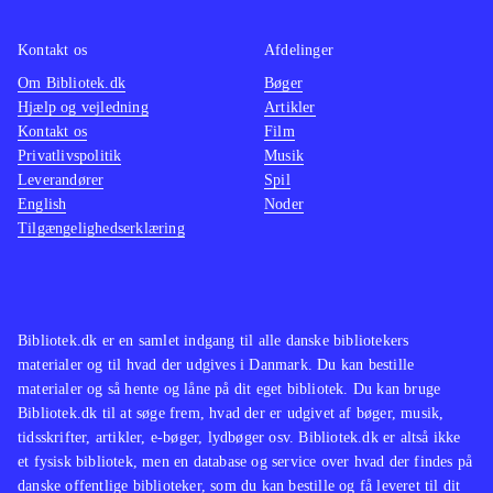
bestemt et hyggeligt bekendtskab.
Der er udelukkende mulighed for
Kontakt os
Afdelinger
singleplayer og ingen onlinefunktion.
Om Bibliotek.dk
Bøger
Spillet kan gennemføres på 6-7 timer
.
Hjælp og vejledning
Artikler
Kontakt os
Film
Privatlivspolitik
Musik
I opbygning, plot og grafik ligner
Leverandører
Spil
spillet andre Springdale-spil som fx
English
Noder
Ud over engene og Over stok og
Tilgængelighedserklæring
sten
.
Heste, adventure og løb er en fin
kombination, der er set flere gange
Bibliotek.dk er en samlet indgang til alle danske bibliotekers
før. Spillet bidrager ikke med nyt til
materialer og til hvad der udgives i Danmark. Du kan bestille
genren, men er bestemt et hyggeligt,
materialer og så hente og låne på dit eget bibliotek. Du kan bruge
om end lidt kortvarigt, bekendtskab
.
Bibliotek.dk til at søge frem, hvad der er udgivet af bøger, musik,
tidsskrifter, artikler, e-bøger, lydbøger osv. Bibliotek.dk er altså ikke
et fysisk bibliotek, men en database og service over hvad der findes på
danske offentlige biblioteker, som du kan bestille og få leveret til dit