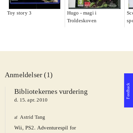
Toy story 3
Hugo - magi i
Sc
Troldeskoven
sp
Anmeldelser (1)
Feedback
Bibliotekernes vurdering
d. 15. apr. 2010
Astrid Tang
af
Wii, PS2. Adventurespil for