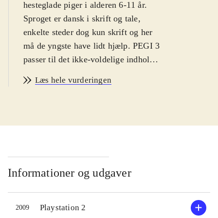
hesteglade piger i alderen 6-11 år.
Sproget er dansk i skrift og tale,
enkelte steder dog kun skrift og her
må de yngste have lidt hjælp. PEGI 3
passer til det ikke-voldelige indhold.
Historie og indhold er ens i
Læs hele vurderingen
spilversionerne og styringen
forekommer intuitiv til begge
.
Ved spillets start vælges en af fire
rideklubber. Her møder spilleren
rideklubbens ejer, dyrlægen,
altmuligmanden m.fl. Hver person
har brug for hjælp eller tilbyder
Informationer og udgaver
spilleren at deltage i et løb.
Opgaverne går typisk ud på at hente
Playstation 2
2009
eller finde genstande, heste eller