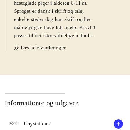
hesteglade piger i alderen 6-11 år.
Sproget er dansk i skrift og tale,
enkelte steder dog kun skrift og her
må de yngste have lidt hjælp. PEGI 3
passer til det ikke-voldelige indhold.
Historie og indhold er ens i
Læs hele vurderingen
spilversionerne og styringen
forekommer intuitiv til begge
.
Ved spillets start vælges en af fire
rideklubber. Her møder spilleren
rideklubbens ejer, dyrlægen,
altmuligmanden m.fl. Hver person
har brug for hjælp eller tilbyder
Informationer og udgaver
spilleren at deltage i et løb.
Opgaverne går typisk ud på at hente
Playstation 2
2009
eller finde genstande, heste eller