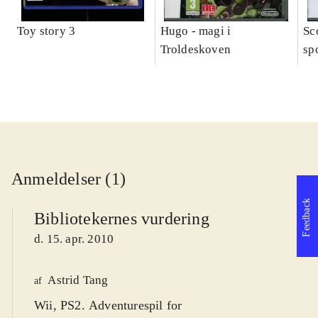
Toy story 3
Hugo - magi i
Sc
Troldeskoven
sp
Anmeldelser (1)
Feedback
Bibliotekernes vurdering
d. 15. apr. 2010
Astrid Tang
af
Wii, PS2. Adventurespil for