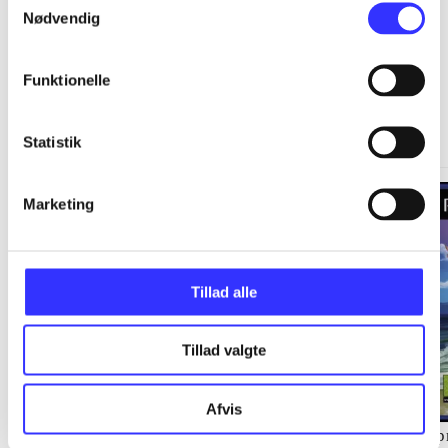
Nødvendig
Funktionelle
Springdale
Gå til serien
Statistik
Marketing
Tillad alle
Tillad valgte
Afvis
Staldens hemmelighed
Langs kysten
Sp