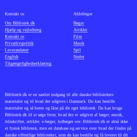
bestemt et hyggeligt bekendtskab.
Der er udelukkende mulighed for
Kontakt os
Afdelinger
singleplayer og ingen onlinefunktion.
Om Bibliotek.dk
Bøger
Spillet kan gennemføres på 6-7 timer
.
Hjælp og vejledning
Artikler
Kontakt os
Film
Privatlivspolitik
Musik
I opbygning, plot og grafik ligner
Leverandører
Spil
spillet andre Springdale-spil som fx
English
Noder
Ud over engene og Over stok og
Tilgængelighedserklæring
sten
.
Heste, adventure og løb er en fin
kombination, der er set flere gange
Bibliotek.dk er en samlet indgang til alle danske bibliotekers
før. Spillet bidrager ikke med nyt til
materialer og til hvad der udgives i Danmark. Du kan bestille
genren, men er bestemt et hyggeligt,
materialer og så hente og låne på dit eget bibliotek. Du kan bruge
om end lidt kortvarigt, bekendtskab
.
Bibliotek.dk til at søge frem, hvad der er udgivet af bøger, musik,
tidsskrifter, artikler, e-bøger, lydbøger osv. Bibliotek.dk er altså ikke
et fysisk bibliotek, men en database og service over hvad der findes på
danske offentlige biblioteker, som du kan bestille og få leveret til dit