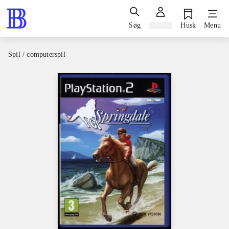
Søg
Log ind
Husk
Menu
Spil / computerspil