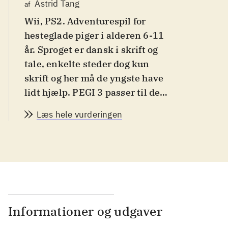
Astrid Tang
af
Wii, PS2. Adventurespil for
hesteglade piger i alderen 6-11
år. Sproget er dansk i skrift og
tale, enkelte steder dog kun
skrift og her må de yngste have
lidt hjælp. PEGI 3 passer til det
ikke-voldelige indhold. Historie
Læs hele vurderingen
og indhold er ens i
spilversionerne og styringen
forekommer intuitiv til begge
.
Ved spillets start vælges en af
fire rideklubber. Her møder
spilleren rideklubbens ejer,
dyrlægen, altmuligmanden
Informationer og udgaver
m.fl. Hver person har brug for