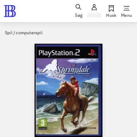
Søg
Log ind
Husk
Menu
Spil / computerspil