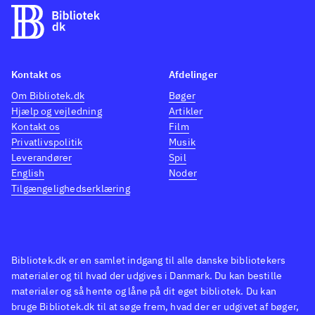
lidt, det er opgaver og løb der
tæller. Når alle opgaver og løb
er gennemført på en rideskole,
skiftes til den næste. Grafik og
Kontakt os
Afdelinger
lyd er udmærket uden at være
Om Bibliotek.dk
Bøger
fremragende. Spillet bidrager
Hjælp og vejledning
Artikler
ikke med nyt til genren, men er
Kontakt os
Film
Privatlivspolitik
Musik
bestemt et hyggeligt
Leverandører
Spil
bekendtskab. Der er
English
Noder
udelukkende mulighed for
Tilgængelighedserklæring
singleplayer og ingen
onlinefunktion. Spillet kan
gennemføres på 6-7 timer
.
Bibliotek.dk er en samlet indgang til alle danske bibliotekers
I opbygning, plot og grafik
materialer og til hvad der udgives i Danmark. Du kan bestille
ligner spillet andre Springdale-
materialer og så hente og låne på dit eget bibliotek. Du kan
spil som fx Ud over engene og
bruge Bibliotek.dk til at søge frem, hvad der er udgivet af bøger,