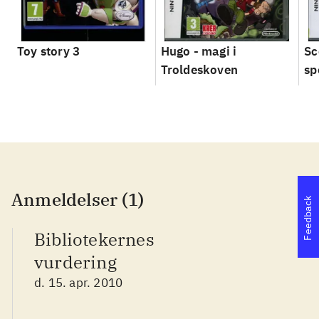
Toy story 3
Hugo - magi i
Sc
Troldeskoven
sp
Anmeldelser (1)
Feedback
Bibliotekernes
vurdering
d. 15. apr. 2010