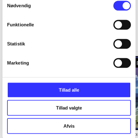
Nødvendig
Funktionelle
Springdale
Gå til serien
Statistik
Marketing
Tillad alle
Tillad valgte
Afvis
Staldens hemmelighed
Langs kysten
Sp