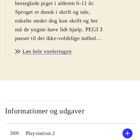
hesteglade piger i alderen 6-11 år.
Sproget er dansk i skrift og tale,
enkelte steder dog kun skrift og her
må de yngste have lidt hjælp. PEGI 3
passer til det ikke-voldelige indhold.
Historie og indhold er ens i
Læs hele vurderingen
spilversionerne og styringen
forekommer intuitiv til begge
.
Ved spillets start vælges en af fire
rideklubber. Her møder spilleren
rideklubbens ejer, dyrlægen,
altmuligmanden m.fl. Hver person
har brug for hjælp eller tilbyder
Informationer og udgaver
spilleren at deltage i et løb.
Opgaverne går typisk ud på at hente
Playstation 2
2009
eller finde genstande, heste eller