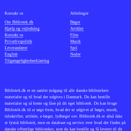
bestemt et hyggeligt bekendtskab.
Der er udelukkende mulighed for
Kontakt os
Afdelinger
singleplayer og ingen onlinefunktion.
Om Bibliotek.dk
Bøger
Spillet kan gennemføres på 6-7 timer
.
Hjælp og vejledning
Artikler
Kontakt os
Film
Privatlivspolitik
Musik
I opbygning, plot og grafik ligner
Leverandører
Spil
spillet andre Springdale-spil som fx
English
Noder
Ud over engene og Over stok og
Tilgængelighedserklæring
sten
.
Heste, adventure og løb er en fin
kombination, der er set flere gange
Bibliotek.dk er en samlet indgang til alle danske bibliotekers
før. Spillet bidrager ikke med nyt til
materialer og til hvad der udgives i Danmark. Du kan bestille
genren, men er bestemt et hyggeligt,
materialer og så hente og låne på dit eget bibliotek. Du kan bruge
om end lidt kortvarigt, bekendtskab
.
Bibliotek.dk til at søge frem, hvad der er udgivet af bøger, musik,
tidsskrifter, artikler, e-bøger, lydbøger osv. Bibliotek.dk er altså ikke
et fysisk bibliotek, men en database og service over hvad der findes på
danske offentlige biblioteker, som du kan bestille og få leveret til dit