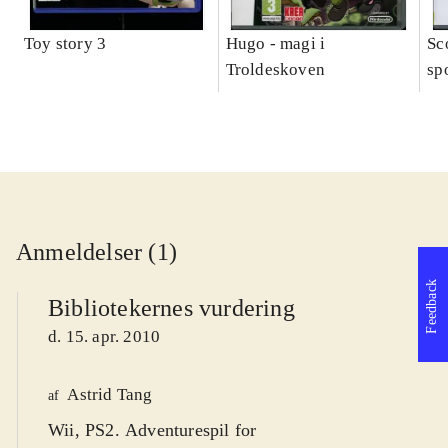
Toy story 3
Hugo - magi i
Sc
Troldeskoven
sp
Anmeldelser (1)
Feedback
Bibliotekernes vurdering
d. 15. apr. 2010
Astrid Tang
af
Wii, PS2. Adventurespil for