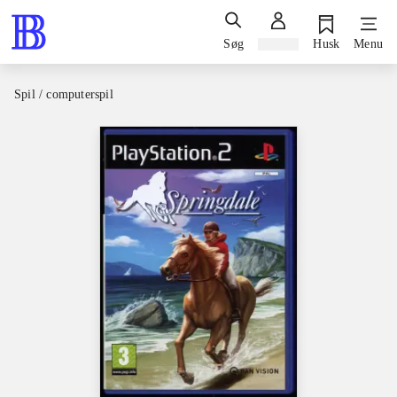
Søg
Log ind
Husk
Menu
Spil / computerspil