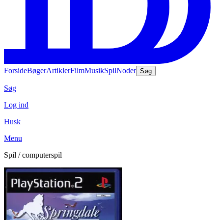
Forside
Bøger
Artikler
Film
Musik
Spil
Noder
Søg
Søg
Log ind
Husk
Menu
Spil / computerspil