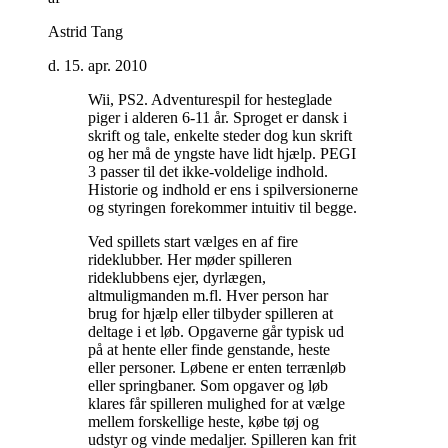
Astrid Tang
d. 15. apr. 2010
Wii, PS2. Adventurespil for hesteglade
piger i alderen 6-11 år. Sproget er dansk i
skrift og tale, enkelte steder dog kun skrift
og her må de yngste have lidt hjælp. PEGI
3 passer til det ikke-voldelige indhold.
Historie og indhold er ens i spilversionerne
og styringen forekommer intuitiv til begge
.
Ved spillets start vælges en af fire
rideklubber. Her møder spilleren
rideklubbens ejer, dyrlægen,
altmuligmanden m.fl. Hver person har
brug for hjælp eller tilbyder spilleren at
deltage i et løb. Opgaverne går typisk ud
på at hente eller finde genstande, heste
eller personer. Løbene er enten terrænløb
eller springbaner. Som opgaver og løb
klares får spilleren mulighed for at vælge
mellem forskellige heste, købe tøj og
udstyr og vinde medaljer. Spilleren kan frit