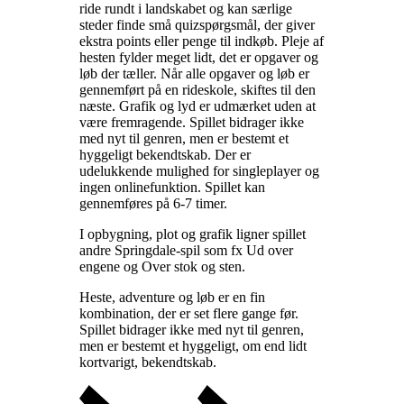
ride rundt i landskabet og kan særlige
steder finde små quizspørgsmål, der giver
ekstra points eller penge til indkøb. Pleje af
hesten fylder meget lidt, det er opgaver og
løb der tæller. Når alle opgaver og løb er
gennemført på en rideskole, skiftes til den
næste. Grafik og lyd er udmærket uden at
være fremragende. Spillet bidrager ikke
med nyt til genren, men er bestemt et
hyggeligt bekendtskab. Der er
udelukkende mulighed for singleplayer og
ingen onlinefunktion. Spillet kan
gennemføres på 6-7 timer
.
I opbygning, plot og grafik ligner spillet
andre Springdale-spil som fx Ud over
engene og Over stok og sten
.
Heste, adventure og løb er en fin
kombination, der er set flere gange før.
Spillet bidrager ikke med nyt til genren,
men er bestemt et hyggeligt, om end lidt
kortvarigt, bekendtskab
.