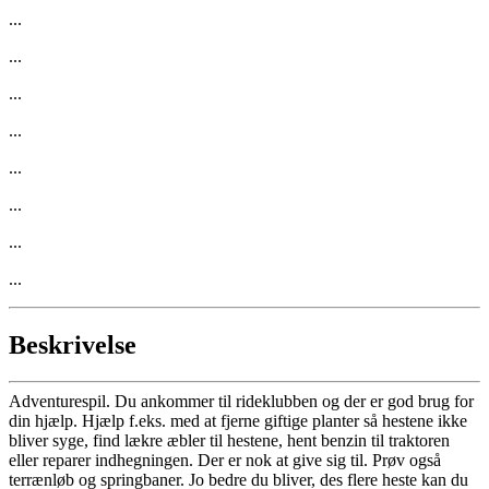
...
...
...
...
...
...
...
...
Beskrivelse
Adventurespil. Du ankommer til rideklubben og der er god brug for
din hjælp. Hjælp f.eks. med at fjerne giftige planter så hestene ikke
bliver syge, find lækre æbler til hestene, hent benzin til traktoren
eller reparer indhegningen. Der er nok at give sig til. Prøv også
terrænløb og springbaner. Jo bedre du bliver, des flere heste kan du