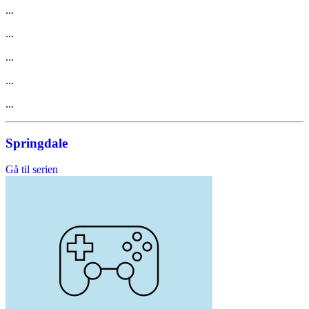
...
...
...
...
...
Springdale
Gå til serien