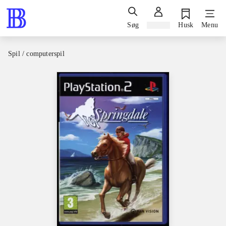
Søg
Log ind
Husk
Menu
Spil / computerspil