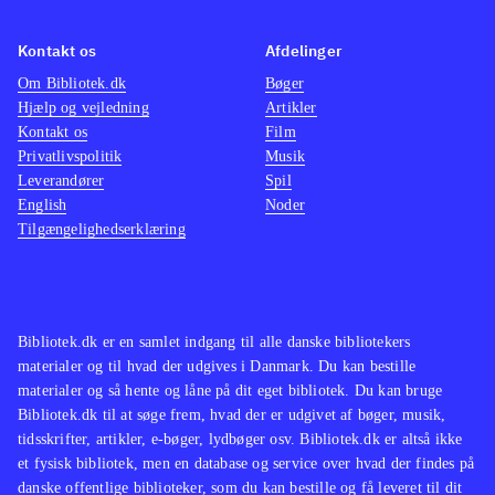
bestemt et hyggeligt bekendtskab.
Der er udelukkende mulighed for
Kontakt os
Afdelinger
singleplayer og ingen onlinefunktion.
Om Bibliotek.dk
Bøger
Spillet kan gennemføres på 6-7 timer
.
Hjælp og vejledning
Artikler
Kontakt os
Film
Privatlivspolitik
Musik
I opbygning, plot og grafik ligner
Leverandører
Spil
spillet andre Springdale-spil som fx
English
Noder
Ud over engene og Over stok og
Tilgængelighedserklæring
sten
.
Heste, adventure og løb er en fin
kombination, der er set flere gange
Bibliotek.dk er en samlet indgang til alle danske bibliotekers
før. Spillet bidrager ikke med nyt til
materialer og til hvad der udgives i Danmark. Du kan bestille
genren, men er bestemt et hyggeligt,
materialer og så hente og låne på dit eget bibliotek. Du kan bruge
om end lidt kortvarigt, bekendtskab
.
Bibliotek.dk til at søge frem, hvad der er udgivet af bøger, musik,
tidsskrifter, artikler, e-bøger, lydbøger osv. Bibliotek.dk er altså ikke
et fysisk bibliotek, men en database og service over hvad der findes på
danske offentlige biblioteker, som du kan bestille og få leveret til dit