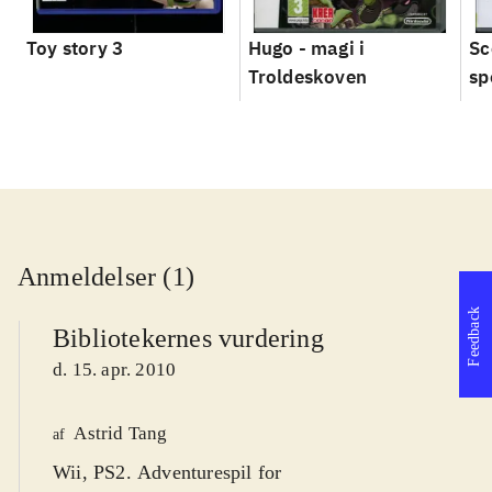
Toy story 3
Hugo - magi i
Sc
Troldeskoven
sp
Anmeldelser (1)
Feedback
Bibliotekernes vurdering
d. 15. apr. 2010
Astrid Tang
af
Wii, PS2. Adventurespil for