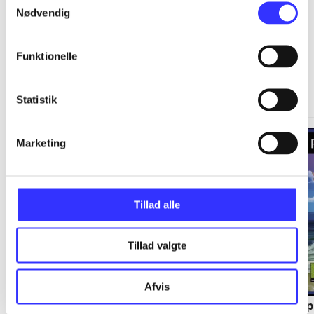
Nødvendig
Funktionelle
Springdale
Gå til serien
Statistik
Marketing
Tillad alle
Tillad valgte
Afvis
Staldens hemmelighed
Langs kysten
Sp