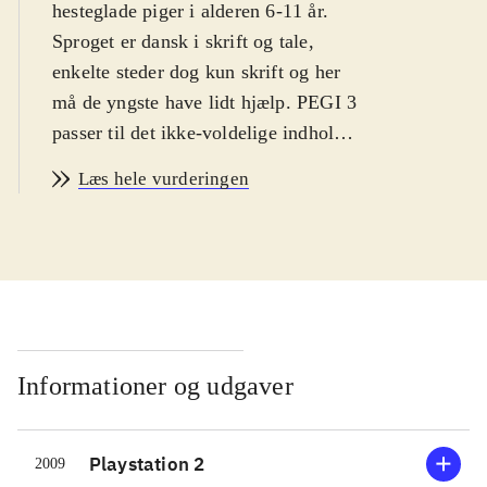
hesteglade piger i alderen 6-11 år.
Sproget er dansk i skrift og tale,
enkelte steder dog kun skrift og her
må de yngste have lidt hjælp. PEGI 3
passer til det ikke-voldelige indhold.
Historie og indhold er ens i
Læs hele vurderingen
spilversionerne og styringen
forekommer intuitiv til begge
.
Ved spillets start vælges en af fire
rideklubber. Her møder spilleren
rideklubbens ejer, dyrlægen,
altmuligmanden m.fl. Hver person
har brug for hjælp eller tilbyder
Informationer og udgaver
spilleren at deltage i et løb.
Opgaverne går typisk ud på at hente
Playstation 2
2009
eller finde genstande, heste eller