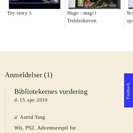
Toy story 3
Hugo - magi i
Sc
Troldeskoven
sp
Anmeldelser (1)
Feedback
Bibliotekernes vurdering
d. 15. apr. 2010
Astrid Tang
af
Wii, PS2. Adventurespil for