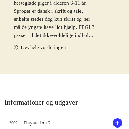
hesteglade piger i alderen 6-11 år.
Sproget er dansk i skrift og tale,
enkelte steder dog kun skrift og her
må de yngste have lidt hjælp. PEGI 3
passer til det ikke-voldelige indhold.
Historie og indhold er ens i
Læs hele vurderingen
spilversionerne og styringen
forekommer intuitiv til begge
.
Ved spillets start vælges en af fire
rideklubber. Her møder spilleren
rideklubbens ejer, dyrlægen,
altmuligmanden m.fl. Hver person
har brug for hjælp eller tilbyder
Informationer og udgaver
spilleren at deltage i et løb.
Opgaverne går typisk ud på at hente
Playstation 2
2009
eller finde genstande, heste eller