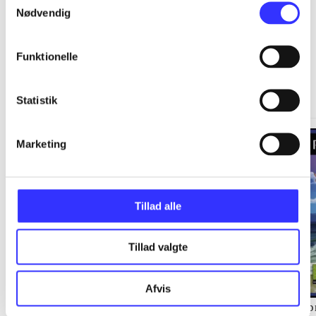
Nødvendig
Funktionelle
Springdale
Gå til serien
Statistik
Marketing
Tillad alle
Tillad valgte
Afvis
Staldens hemmelighed
Langs kysten
Sp