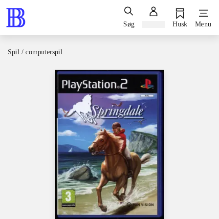
Søg
Log ind
Husk
Menu
Spil / computerspil