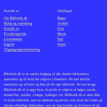
bestemt et hyggeligt bekendtskab.
Der er udelukkende mulighed for
Kontakt os
Afdelinger
singleplayer og ingen onlinefunktion.
Om Bibliotek.dk
Bøger
Spillet kan gennemføres på 6-7 timer
.
Hjælp og vejledning
Artikler
Kontakt os
Film
Privatlivspolitik
Musik
I opbygning, plot og grafik ligner
Leverandører
Spil
spillet andre Springdale-spil som fx
English
Noder
Ud over engene og Over stok og
Tilgængelighedserklæring
sten
.
Heste, adventure og løb er en fin
kombination, der er set flere gange
Bibliotek.dk er en samlet indgang til alle danske bibliotekers
før. Spillet bidrager ikke med nyt til
materialer og til hvad der udgives i Danmark. Du kan bestille
genren, men er bestemt et hyggeligt,
materialer og så hente og låne på dit eget bibliotek. Du kan bruge
om end lidt kortvarigt, bekendtskab
.
Bibliotek.dk til at søge frem, hvad der er udgivet af bøger, musik,
tidsskrifter, artikler, e-bøger, lydbøger osv. Bibliotek.dk er altså ikke
et fysisk bibliotek, men en database og service over hvad der findes på
danske offentlige biblioteker, som du kan bestille og få leveret til dit