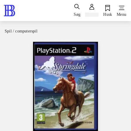
Søg
Log ind
Husk
Menu
Spil / computerspil