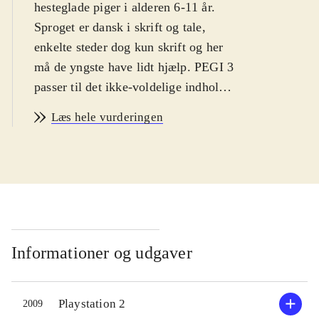
hesteglade piger i alderen 6-11 år.
Sproget er dansk i skrift og tale,
enkelte steder dog kun skrift og her
må de yngste have lidt hjælp. PEGI 3
passer til det ikke-voldelige indhold.
Historie og indhold er ens i
Læs hele vurderingen
spilversionerne og styringen
forekommer intuitiv til begge
.
Ved spillets start vælges en af fire
rideklubber. Her møder spilleren
rideklubbens ejer, dyrlægen,
altmuligmanden m.fl. Hver person
har brug for hjælp eller tilbyder
Informationer og udgaver
spilleren at deltage i et løb.
Opgaverne går typisk ud på at hente
Playstation 2
2009
eller finde genstande, heste eller