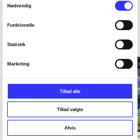
Nødvendig
Funktionelle
Springdale
Gå til serien
Statistik
Marketing
Tillad alle
Tillad valgte
Afvis
Staldens hemmelighed
Langs kysten
Sp