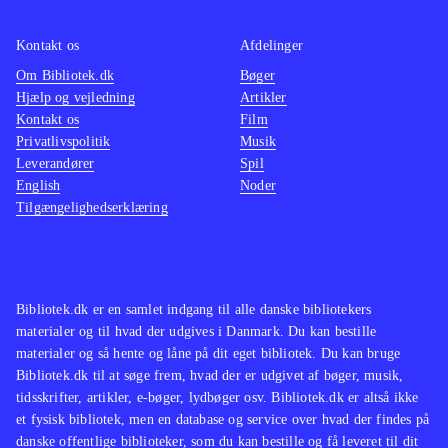
bestemt et hyggeligt bekendtskab.
Der er udelukkende mulighed for
Kontakt os
Afdelinger
singleplayer og ingen onlinefunktion.
Om Bibliotek.dk
Bøger
Spillet kan gennemføres på 6-7 timer
.
Hjælp og vejledning
Artikler
Kontakt os
Film
Privatlivspolitik
Musik
I opbygning, plot og grafik ligner
Leverandører
Spil
spillet andre Springdale-spil som fx
English
Noder
Ud over engene og Over stok og
Tilgængelighedserklæring
sten
.
Heste, adventure og løb er en fin
kombination, der er set flere gange
Bibliotek.dk er en samlet indgang til alle danske bibliotekers
før. Spillet bidrager ikke med nyt til
materialer og til hvad der udgives i Danmark. Du kan bestille
genren, men er bestemt et hyggeligt,
materialer og så hente og låne på dit eget bibliotek. Du kan bruge
om end lidt kortvarigt, bekendtskab
.
Bibliotek.dk til at søge frem, hvad der er udgivet af bøger, musik,
tidsskrifter, artikler, e-bøger, lydbøger osv. Bibliotek.dk er altså ikke
et fysisk bibliotek, men en database og service over hvad der findes på
danske offentlige biblioteker, som du kan bestille og få leveret til dit