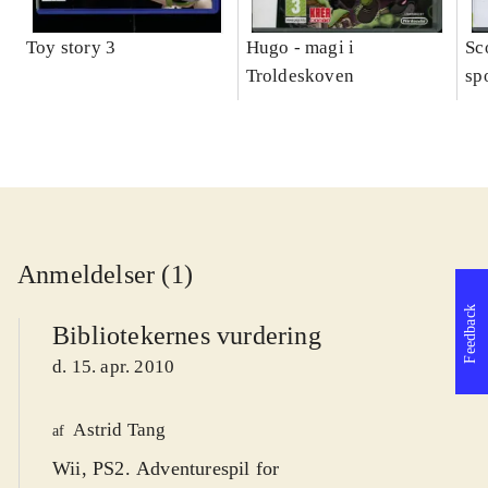
Toy story 3
Hugo - magi i
Sc
Troldeskoven
sp
Anmeldelser (1)
Feedback
Bibliotekernes vurdering
d. 15. apr. 2010
Astrid Tang
af
Wii, PS2. Adventurespil for