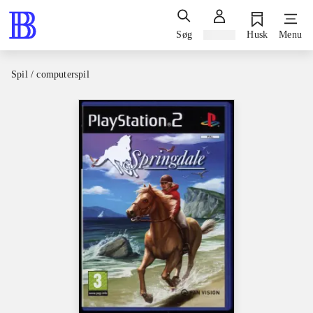
Søg
Log ind
Husk
Menu
Spil / computerspil