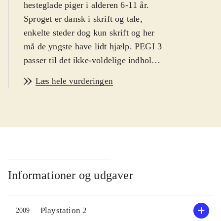
hesteglade piger i alderen 6-11 år.
Sproget er dansk i skrift og tale,
enkelte steder dog kun skrift og her
må de yngste have lidt hjælp. PEGI 3
passer til det ikke-voldelige indhold.
Historie og indhold er ens i
Læs hele vurderingen
spilversionerne og styringen
forekommer intuitiv til begge
.
Ved spillets start vælges en af fire
rideklubber. Her møder spilleren
rideklubbens ejer, dyrlægen,
altmuligmanden m.fl. Hver person
har brug for hjælp eller tilbyder
Informationer og udgaver
spilleren at deltage i et løb.
Opgaverne går typisk ud på at hente
Playstation 2
2009
eller finde genstande, heste eller