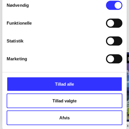
Nødvendig
Funktionelle
Springdale
Gå til serien
Statistik
Marketing
Tillad alle
Tillad valgte
Afvis
Staldens hemmelighed
Langs kysten
Sp