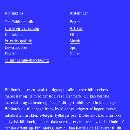
bestemt et hyggeligt bekendtskab.
Der er udelukkende mulighed for
Kontakt os
Afdelinger
singleplayer og ingen onlinefunktion.
Om Bibliotek.dk
Bøger
Spillet kan gennemføres på 6-7 timer
.
Hjælp og vejledning
Artikler
Kontakt os
Film
Privatlivspolitik
Musik
I opbygning, plot og grafik ligner
Leverandører
Spil
spillet andre Springdale-spil som fx
English
Noder
Ud over engene og Over stok og
Tilgængelighedserklæring
sten
.
Heste, adventure og løb er en fin
kombination, der er set flere gange
Bibliotek.dk er en samlet indgang til alle danske bibliotekers
før. Spillet bidrager ikke med nyt til
materialer og til hvad der udgives i Danmark. Du kan bestille
genren, men er bestemt et hyggeligt,
materialer og så hente og låne på dit eget bibliotek. Du kan bruge
om end lidt kortvarigt, bekendtskab
.
Bibliotek.dk til at søge frem, hvad der er udgivet af bøger, musik,
tidsskrifter, artikler, e-bøger, lydbøger osv. Bibliotek.dk er altså ikke
et fysisk bibliotek, men en database og service over hvad der findes på
danske offentlige biblioteker, som du kan bestille og få leveret til dit