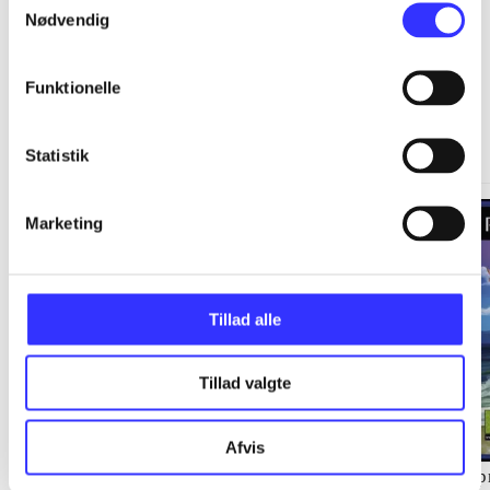
Nødvendig
Funktionelle
Springdale
Gå til serien
Statistik
Marketing
Tillad alle
Tillad valgte
Afvis
Staldens hemmelighed
Langs kysten
Sp