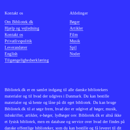
bestemt et hyggeligt bekendtskab.
Der er udelukkende mulighed for
Kontakt os
Afdelinger
singleplayer og ingen onlinefunktion.
Om Bibliotek.dk
Bøger
Spillet kan gennemføres på 6-7 timer
.
Hjælp og vejledning
Artikler
Kontakt os
Film
Privatlivspolitik
Musik
I opbygning, plot og grafik ligner
Leverandører
Spil
spillet andre Springdale-spil som fx
English
Noder
Ud over engene og Over stok og
Tilgængelighedserklæring
sten
.
Heste, adventure og løb er en fin
kombination, der er set flere gange
Bibliotek.dk er en samlet indgang til alle danske bibliotekers
før. Spillet bidrager ikke med nyt til
materialer og til hvad der udgives i Danmark. Du kan bestille
genren, men er bestemt et hyggeligt,
materialer og så hente og låne på dit eget bibliotek. Du kan bruge
om end lidt kortvarigt, bekendtskab
.
Bibliotek.dk til at søge frem, hvad der er udgivet af bøger, musik,
tidsskrifter, artikler, e-bøger, lydbøger osv. Bibliotek.dk er altså ikke
et fysisk bibliotek, men en database og service over hvad der findes på
danske offentlige biblioteker, som du kan bestille og få leveret til dit