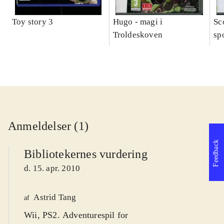
Toy story 3
Hugo - magi i
Sc
Troldeskoven
sp
Anmeldelser (1)
Feedback
Bibliotekernes vurdering
d. 15. apr. 2010
Astrid Tang
af
Wii, PS2. Adventurespil for