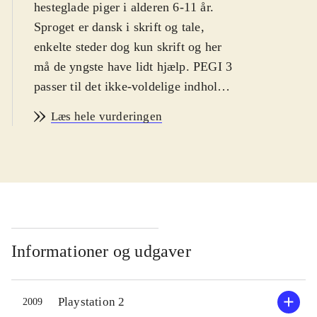
hesteglade piger i alderen 6-11 år.
Sproget er dansk i skrift og tale,
enkelte steder dog kun skrift og her
må de yngste have lidt hjælp. PEGI 3
passer til det ikke-voldelige indhold.
Historie og indhold er ens i
Læs hele vurderingen
spilversionerne og styringen
forekommer intuitiv til begge
.
Ved spillets start vælges en af fire
rideklubber. Her møder spilleren
rideklubbens ejer, dyrlægen,
altmuligmanden m.fl. Hver person
har brug for hjælp eller tilbyder
Informationer og udgaver
spilleren at deltage i et løb.
Opgaverne går typisk ud på at hente
Playstation 2
2009
eller finde genstande, heste eller