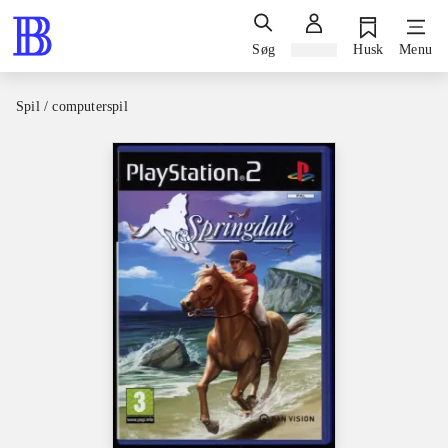
Søg
Log ind
Husk
Menu
Spil / computerspil