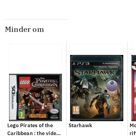
Minder om
Lego Pirates of the
Starhawk
Mo
Caribbean : the video
rif