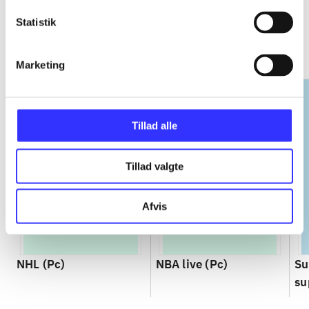
EA sports
Statistik
Gå til serien
Marketing
Tillad alle
Tillad valgte
Afvis
NHL (Pc)
NBA live (Pc)
Su
su
ch