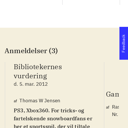
game
Feedback
Anmeldelser (3)
Bibliotekernes
vurdering
d. 5. mar. 2012
Game 
Thomas W Jensen
af
Rasmu
af
PS3, Xbox360. For tricks- og
Nr. 12
fartelskende snowboardfans er
her et sportsspil, der vil tiltale