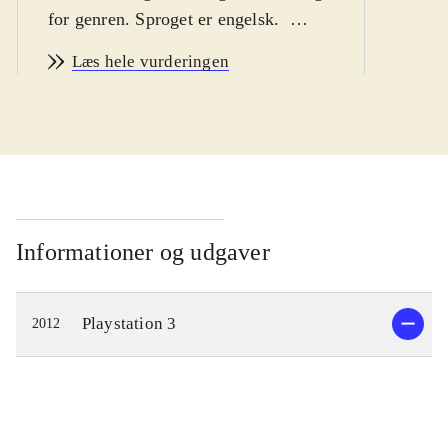
for genren. Sproget er engelsk
.
Efter nogle års fravær er
Læs hele vurderingen
snowboardspilserien SSX tilbage.
Her får man muligheden for at køre
ned af halsbrækkende baner i
bjergkæder over hele verden. Der kan
vælges mellem tre løbsformer,
Tricks, Race og Survive. Som
singlespiller kan spilles World Tour -
Informationer og udgaver
der er en slags karrieredel, der tager
én jorden rundt - og Explore hvor
Playstation 3
2012
man udfordrer sig selv og - afhængig
af præstationen - vinder badges og
credits, som kan bruges online. Der
kan købes snowboardere og udstyr,
der optimerer muligheden for succes.