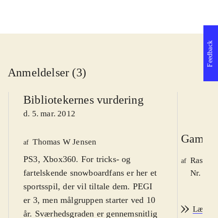
Feedback
Anmeldelser (3)
Bibliotekernes vurdering
d. 5. mar. 2012
Game r
Thomas W Jensen
af
PS3, Xbox360. For tricks- og
Rasmus
af
fartelskende snowboardfans er her et
Nr. 126
sportsspil, der vil tiltale dem. PEGI
er 3, men målgruppen starter ved 10
Læs an
år. Sværhedsgraden er gennemsnitlig