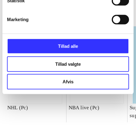
EA sports
Statistik
Gå til serien
Marketing
Tillad alle
Tillad valgte
Afvis
NHL (Pc)
NBA live (Pc)
Su
su
ch