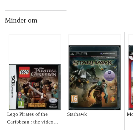
Minder om
Lego Pirates of the
Starhawk
Mo
Caribbean : the video
game