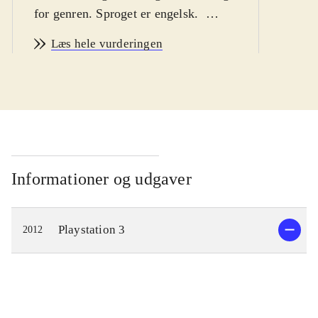
for genren. Sproget er engelsk
.
Efter nogle års fravær er
Læs hele vurderingen
snowboardspilserien SSX tilbage.
Her får man muligheden for at køre
ned af halsbrækkende baner i
bjergkæder over hele verden. Der kan
vælges mellem tre løbsformer,
Tricks, Race og Survive. Som
singlespiller kan spilles World Tour -
Informationer og udgaver
der er en slags karrieredel, der tager
én jorden rundt - og Explore hvor
Playstation 3
2012
man udfordrer sig selv og - afhængig
af præstationen - vinder badges og
credits, som kan bruges online. Der
kan købes snowboardere og udstyr,
der optimerer muligheden for succes.