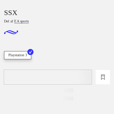
SSX
Del af
EA sports
Playstation 3
loading