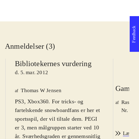
Feedback
Anmeldelser (3)
Bibliotekernes vurdering
d. 5. mar. 2012
Game r
Thomas W Jensen
af
PS3, Xbox360. For tricks- og
Rasmus
af
fartelskende snowboardfans er her et
Nr. 126
sportsspil, der vil tiltale dem. PEGI
er 3, men målgruppen starter ved 10
Læs an
år. Sværhedsgraden er gennemsnitlig