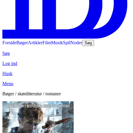
Forside
Bøger
Artikler
Film
Musik
Spil
Noder
Søg
Søg
Log ind
Husk
Menu
Bøger / skønlitteratur / romaner