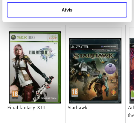
Afvis
Minder om
Final fantasy XIII
Starhawk
Ad
th
do