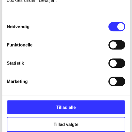
cookies under ”Detaljer”.
Alle registrerede artikler fordelt på udgivelser
Samtykkevalg
...
Nødvendig
...
Funktionelle
...
Statistik
...
Marketing
...
Tillad alle
Tillad valgte