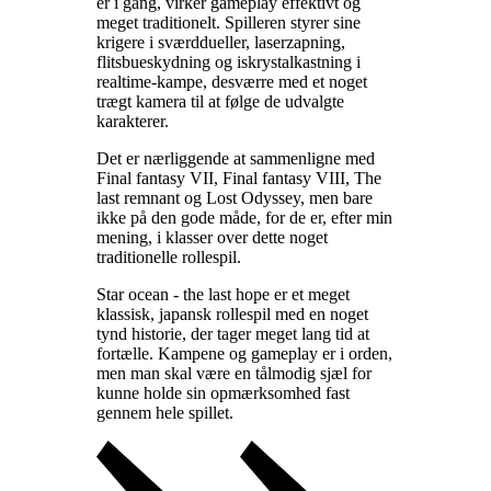
er i gang, virker gameplay effektivt og
meget traditionelt. Spilleren styrer sine
krigere i sværddueller, laserzapning,
flitsbueskydning og iskrystalkastning i
realtime-kampe, desværre med et noget
trægt kamera til at følge de udvalgte
karakterer
.
Det er nærliggende at sammenligne med
Final fantasy VII, Final fantasy VIII, The
last remnant og Lost Odyssey, men bare
ikke på den gode måde, for de er, efter min
mening, i klasser over dette noget
traditionelle rollespil
.
Star ocean - the last hope er et meget
klassisk, japansk rollespil med en noget
tynd historie, der tager meget lang tid at
fortælle. Kampene og gameplay er i orden,
men man skal være en tålmodig sjæl for
kunne holde sin opmærksomhed fast
gennem hele spillet
.