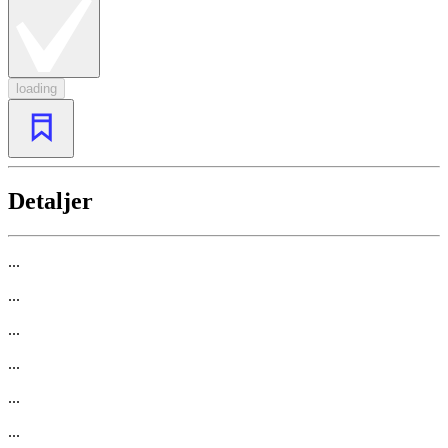
loading
Detaljer
...
...
...
...
...
...