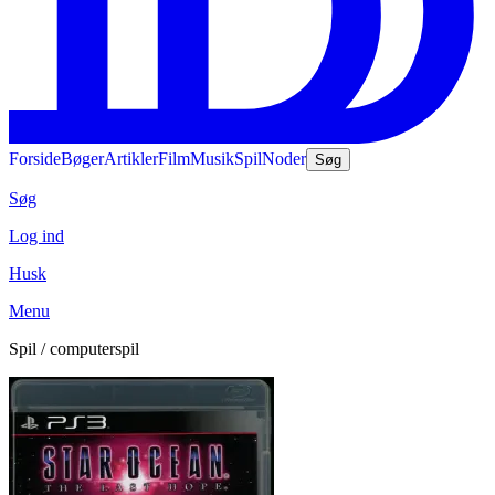
Forside
Bøger
Artikler
Film
Musik
Spil
Noder
Søg
Søg
Log ind
Husk
Menu
Spil / computerspil