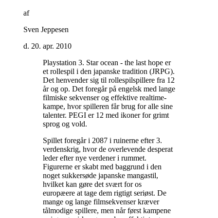
af
Sven Jeppesen
d. 20. apr. 2010
Playstation 3. Star ocean - the last hope er
et rollespil i den japanske tradition (JRPG).
Det henvender sig til rollespilspillere fra 12
år og op. Det foregår på engelsk med lange
filmiske sekvenser og effektive realtime-
kampe, hvor spilleren får brug for alle sine
talenter. PEGI er 12 med ikoner for grimt
sprog og vold
.
Spillet foregår i 2087 i ruinerne efter 3.
verdenskrig, hvor de overlevende desperat
leder efter nye verdener i rummet.
Figurerne er skabt med baggrund i den
noget sukkersøde japanske mangastil,
hvilket kan gøre det svært for os
europæere at tage dem rigtigt seriøst. De
mange og lange filmsekvenser kræver
tålmodige spillere, men når først kampene