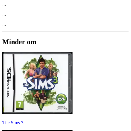
...
...
...
Minder om
The Sims 3