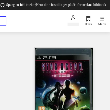
Spørg en bibliotekar
Hent dine bestillinger på dit foretrukne bibliotek
Log ind
Husk
Menu