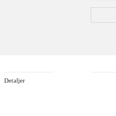
Detaljer
...
...
...
...