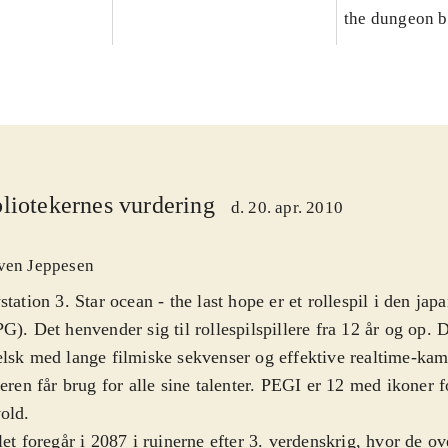
the dungeon b
don't know!
liotekernes vurdering
d. 20. apr. 2010
ven Jeppesen
station 3. Star ocean - the last hope er et rollespil i den jap
G). Det henvender sig til rollespilspillere fra 12 år og op. 
lsk med lange filmiske sekvenser og effektive realtime-ka
leren får brug for alle sine talenter. PEGI er 12 med ikoner 
vold
.
let foregår i 2087 i ruinerne efter 3. verdenskrig, hvor de o