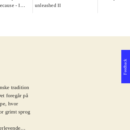
ecause - I
unleashed II
Feedback
anske tradition
Det foregår på
mpe, hvor
for grimt sprog
verlevende