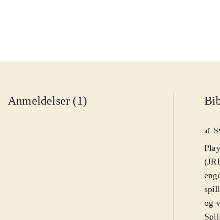
Anmeldelser (1)
Bib
S
af
Play
(JRP
enge
spil
og 
Spil