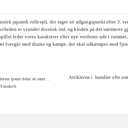
assisk japansk rollespil, der tager sit udgangspunkt efter 3. v
eheden er svundet drastisk ind, og kloden på det nærmeste gj
spillet leder vores karakterer efter nye verdener ude i rummet
 Det foregår med drama og kampe, der skal udkæmpes mod fjen
Artiklerne i
handler ofte om
lorem ipsum dolor sit amet ...
Tidsskrift