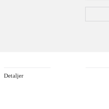
Detaljer
...
...
...
...