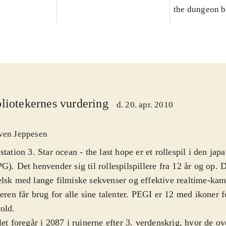
the dungeon b
don't know!
liotekernes vurdering
d. 20. apr. 2010
ven Jeppesen
station 3. Star ocean - the last hope er et rollespil i den jap
G). Det henvender sig til rollespilspillere fra 12 år og op. 
lsk med lange filmiske sekvenser og effektive realtime-ka
leren får brug for alle sine talenter. PEGI er 12 med ikoner 
vold
.
let foregår i 2087 i ruinerne efter 3. verdenskrig, hvor de o