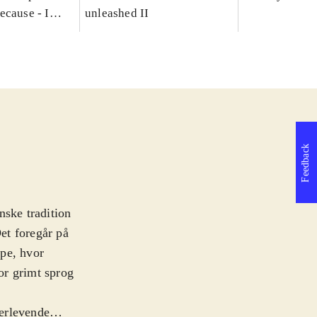
ecause - I
unleashed II
Feedback
anske tradition
Det foregår på
mpe, hvor
for grimt sprog
verlevende