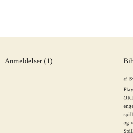
Anmeldelser (1)
Bib
S
af
Play
(JRP
enge
spil
og 
Spil