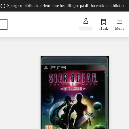
Spørg en bibliotekar
Hent dine bestillinger på dit foretrukne bibliotek
Log ind
Husk
Menu