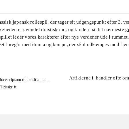
assisk japansk rollespil, der tager sit udgangspunkt efter 3. v
eheden er svundet drastisk ind, og kloden på det nærmeste gj
spillet leder vores karakterer efter nye verdener ude i rummet
 Det foregår med drama og kampe, der skal udkæmpes mod fjen
Artiklerne i
handler ofte om
lorem ipsum dolor sit amet ...
Tidsskrift