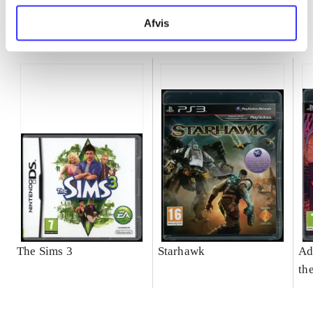
Afvis
Minder om
The Sims 3
Starhawk
Ad
th
do