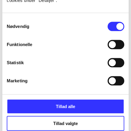
cookies under ”Detaljer”.
Alle registrerede artikler fordelt på udgivelser
Samtykkevalg
...
Nødvendig
...
Funktionelle
...
Statistik
...
Marketing
...
Tillad alle
Tillad valgte