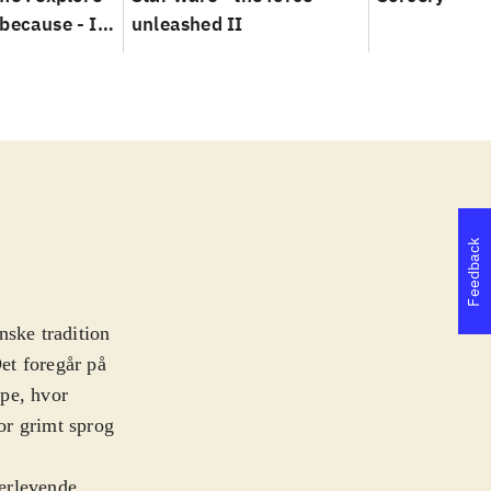
because - I
unleashed II
Feedback
anske tradition
Det foregår på
mpe, hvor
for grimt sprog
verlevende