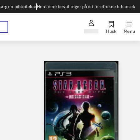
Hent dine bestillinger på dit foretrukne bibliotek
ørg en bibliotekar
Log ind
Husk
Menu