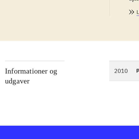
desp
den 
euro
tålm
og m
flit
træg
Det 
Informationer og
2010
P
The 
udgaver
efte
Star
tynd
ord
fast