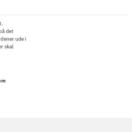
3.
på det
rdener ude i
r skal
 om