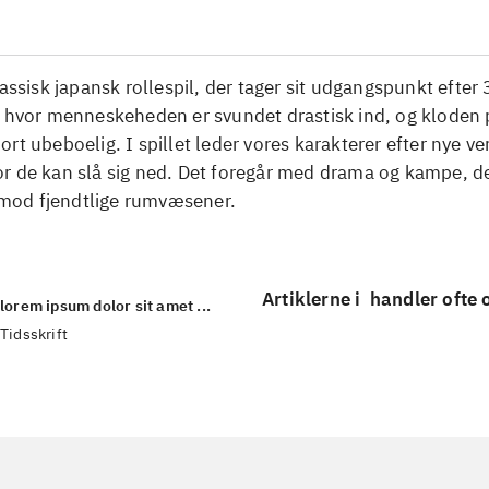
lassisk japansk rollespil, der tager sit udgangspunkt efter 
, hvor menneskeheden er svundet drastisk ind, og kloden 
rt ubeboelig. I spillet leder vores karakterer efter nye ve
r de kan slå sig ned. Det foregår med drama og kampe, de
od fjendtlige rumvæsener.
Artiklerne i
handler ofte
lorem ipsum dolor sit amet ...
Tidsskrift