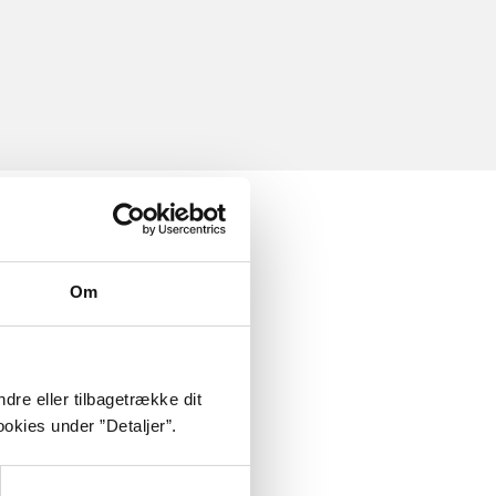
Om
dre eller tilbagetrække dit
okies under ”Detaljer”.