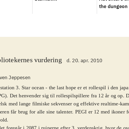
the dungeon 
don't know!
liotekernes vurdering
d. 20. apr. 2010
ven Jeppesen
station 3. Star ocean - the last hope er et rollespil i den jap
G). Det henvender sig til rollespilspillere fra 12 år og op. 
lsk med lange filmiske sekvenser og effektive realtime-ka
leren får brug for alle sine talenter. PEGI er 12 med ikoner 
vold
.
let foregår i 2087 i ruinerne efter 3. verdenskrig, hvor de o