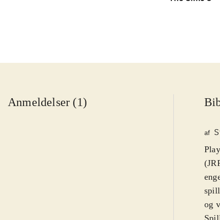
Anmeldelser (1)
Bib
S
af
Play
(JRP
enge
spil
og 
Spil