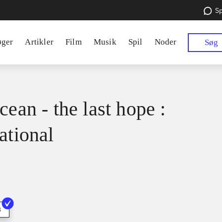
Sp
øger
Artikler
Film
Musik
Spil
Noder
Søg
cean - the last hope :
ational
3