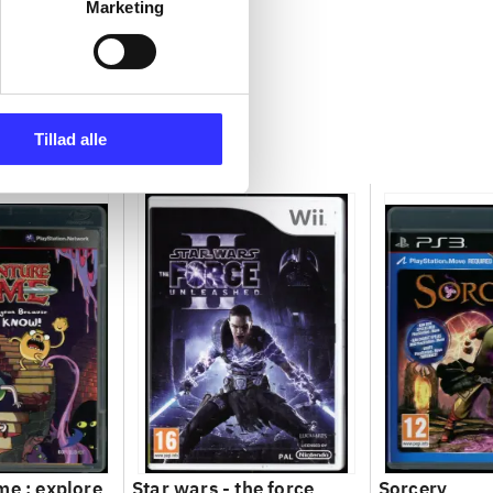
Marketing
Tillad alle
me : explore
Star wars - the force
Sorcery