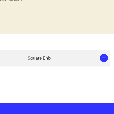
med baggrund i
vært for os
ekvenser kræver
eplay effektivt
r, laserzapning,
re med et noget
 fantasy VIII,
Square Enix
åde, for de er,
l
.
l med en noget
gameplay er i
in opmærksomhed