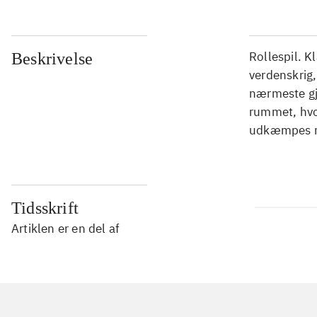
Rollespil. K
Beskrivelse
verdenskrig
nærmeste gjo
rummet, hvo
udkæmpes m
Tidsskrift
Artiklen er en del af