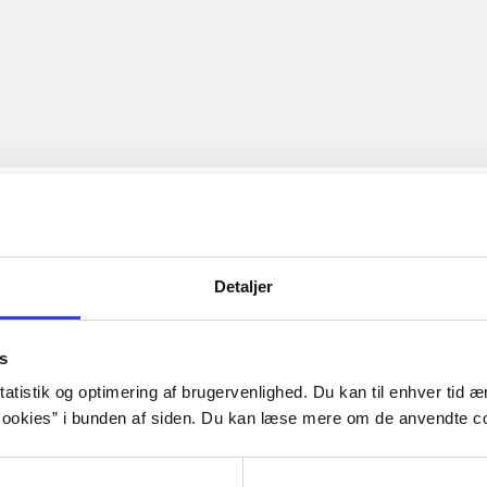
Detaljer
s
atistik og optimering af brugervenlighed. Du kan til enhver tid æn
ookies” i bunden af siden. Du kan læse mere om de anvendte co