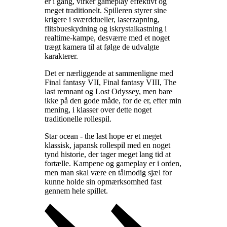
er i gang, virker gameplay effektivt og
meget traditionelt. Spilleren styrer sine
krigere i sværddueller, laserzapning,
flitsbueskydning og iskrystalkastning i
realtime-kampe, desværre med et noget
trægt kamera til at følge de udvalgte
karakterer
.
Det er nærliggende at sammenligne med
Final fantasy VII, Final fantasy VIII, The
last remnant og Lost Odyssey, men bare
ikke på den gode måde, for de er, efter min
mening, i klasser over dette noget
traditionelle rollespil
.
Star ocean - the last hope er et meget
klassisk, japansk rollespil med en noget
tynd historie, der tager meget lang tid at
fortælle. Kampene og gameplay er i orden,
men man skal være en tålmodig sjæl for
kunne holde sin opmærksomhed fast
gennem hele spillet
.