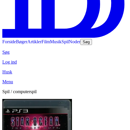
Forside
Bøger
Artikler
Film
Musik
Spil
Noder
Søg
Søg
Log ind
Husk
Menu
Spil / computerspil