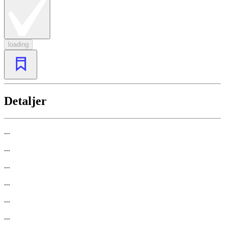
loading
Detaljer
...
...
...
...
...
...