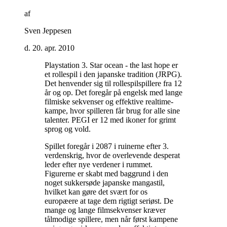
af
Sven Jeppesen
d. 20. apr. 2010
Playstation 3. Star ocean - the last hope er
et rollespil i den japanske tradition (JRPG).
Det henvender sig til rollespilspillere fra 12
år og op. Det foregår på engelsk med lange
filmiske sekvenser og effektive realtime-
kampe, hvor spilleren får brug for alle sine
talenter. PEGI er 12 med ikoner for grimt
sprog og vold
.
Spillet foregår i 2087 i ruinerne efter 3.
verdenskrig, hvor de overlevende desperat
leder efter nye verdener i rummet.
Figurerne er skabt med baggrund i den
noget sukkersøde japanske mangastil,
hvilket kan gøre det svært for os
europæere at tage dem rigtigt seriøst. De
mange og lange filmsekvenser kræver
tålmodige spillere, men når først kampene