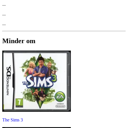
...
...
...
Minder om
The Sims 3