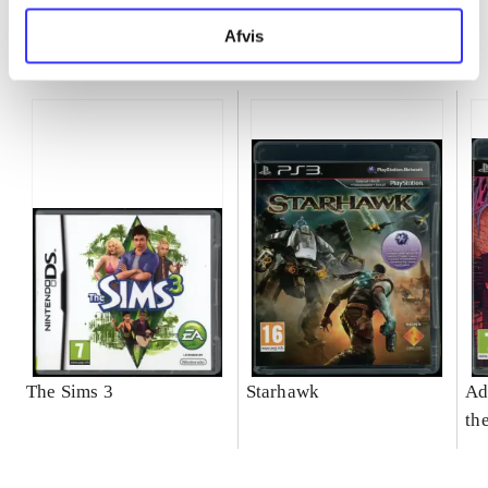
Afvis
Minder om
The Sims 3
Starhawk
Ad
th
do