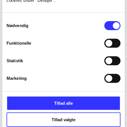
cookies under ”Detaljer”.
Alle registrerede artikler fordelt på udgivelser
Samtykkevalg
...
Nødvendig
...
Funktionelle
...
Statistik
...
Marketing
...
Tillad alle
Tillad valgte