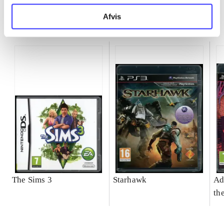
Afvis
Minder om
The Sims 3
Starhawk
Ad
th
do