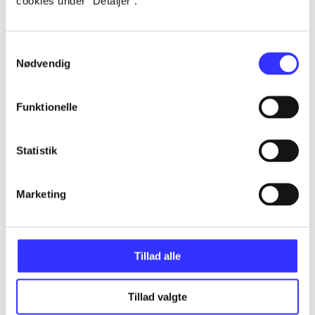
cookies under ”Detaljer”.
Alle registrerede artikler fordelt på udgivelser
Samtykkevalg
...
Nødvendig
...
Funktionelle
...
Statistik
...
Marketing
...
Tillad alle
Tillad valgte