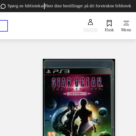
Spørg en bibliotekar
Hent dine bestillinger på dit foretrukne bibliotek
Log ind
Husk
Menu