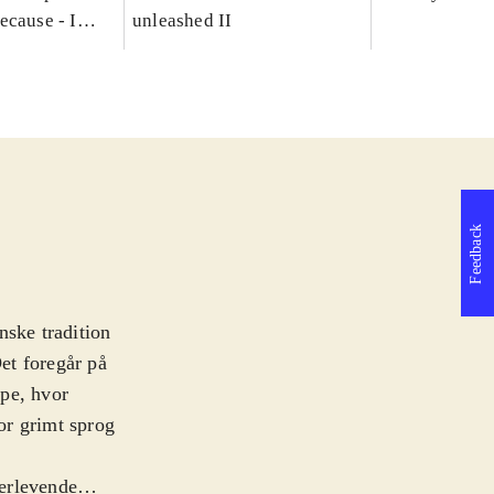
ecause - I
unleashed II
Feedback
anske tradition
Det foregår på
mpe, hvor
for grimt sprog
verlevende