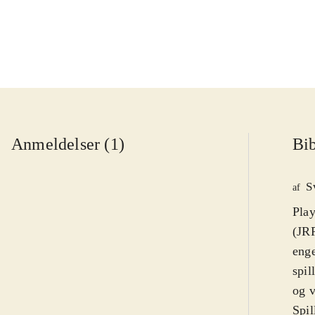
Anmeldelser (1)
Bib
S
af
Play
(JRP
enge
spil
og 
Spil