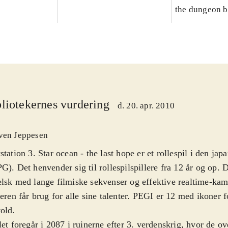
the dungeon b
don't know!
liotekernes vurdering
d. 20. apr. 2010
ven Jeppesen
station 3. Star ocean - the last hope er et rollespil i den jap
G). Det henvender sig til rollespilspillere fra 12 år og op. 
lsk med lange filmiske sekvenser og effektive realtime-ka
leren får brug for alle sine talenter. PEGI er 12 med ikoner 
vold
.
let foregår i 2087 i ruinerne efter 3. verdenskrig, hvor de o