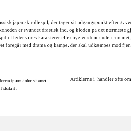
assisk japansk rollespil, der tager sit udgangspunkt efter 3. v
eheden er svundet drastisk ind, og kloden på det nærmeste gj
spillet leder vores karakterer efter nye verdener ude i rummet
 Det foregår med drama og kampe, der skal udkæmpes mod fjen
Artiklerne i
handler ofte om
lorem ipsum dolor sit amet ...
Tidsskrift