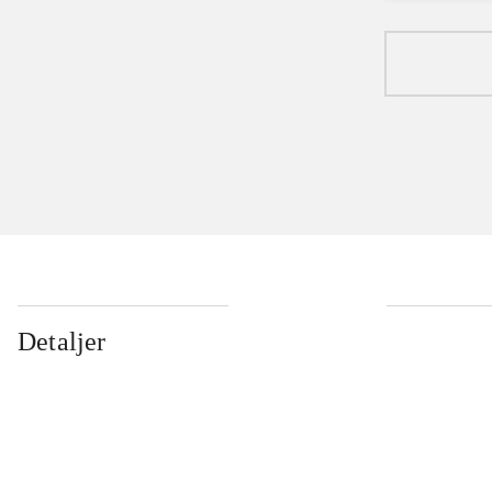
Detaljer
...
...
...
...