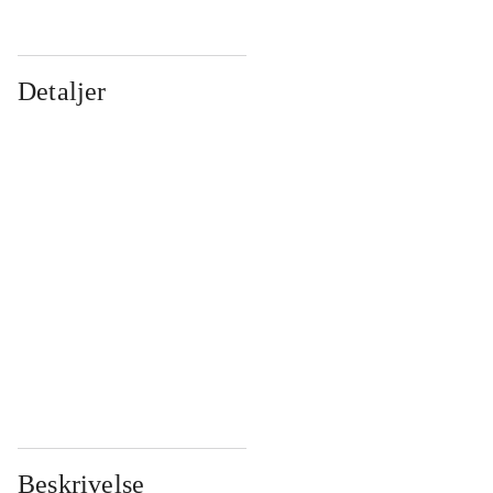
Detaljer
...
...
...
...
...
...
...
...
...
...
...
...
Beskrivelse