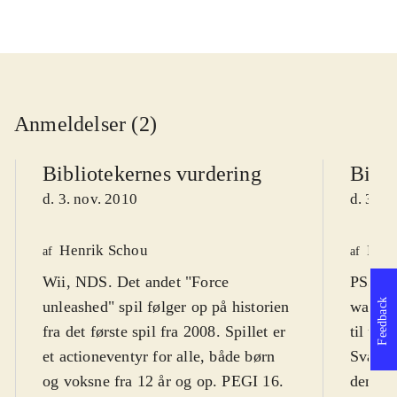
Anmeldelser (2)
Bibliotekernes vurdering
Bibli
d. 3. nov. 2010
d. 3. n
Henrik Schou
Finn
af
af
Wii, NDS. Det andet "Force
PS3, X
Feedback
unleashed" spil følger op på historien
wars-un
fra det første spil fra 2008. Spillet er
til ung
et actioneventyr for alle, både børn
Sværhe
og voksne fra 12 år og op. PEGI 16.
den let