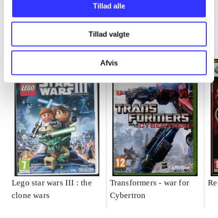
Tillad alle
Minder om
Tillad valgte
Afvis
Lego star wars III : the
Transformers - war for
Re
clone wars
Cybertron