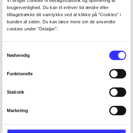
Vi bruger cookies til besøgsstatistik og optimering af
Artikler
brugervenlighed. Du kan til enhver tid ændre eller
Alle registrerede artikler fordelt på udgivelser
tilbagetrække dit samtykke ved at klikke på ”Cookies” i
bunden af siden. Du kan læse mere om de anvendte
...
cookies under ”Detaljer”.
...
Samtykkevalg
Nødvendig
...
Funktionelle
...
Statistik
...
Marketing