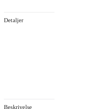
Detaljer
...
...
...
...
...
...
...
...
...
...
...
...
Beskrivelse