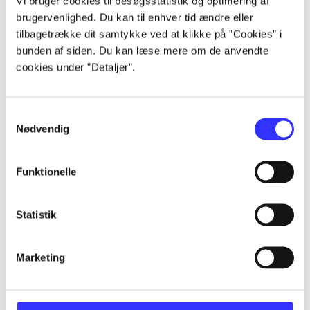
Vi bruger cookies til besøgsstatistik og optimering af
Artikler
brugervenlighed. Du kan til enhver tid ændre eller
Alle registrerede artikler fordelt på udgivelser
tilbagetrække dit samtykke ved at klikke på ”Cookies” i
bunden af siden. Du kan læse mere om de anvendte
...
cookies under ”Detaljer”.
...
Samtykkevalg
Nødvendig
...
Funktionelle
...
Statistik
...
Marketing