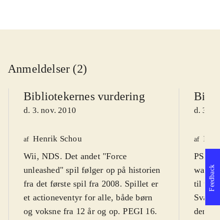
Anmeldelser (2)
Bibliotekernes vurdering
Bibli
d. 3. nov. 2010
d. 3. n
Henrik Schou
Finn
af
af
Wii, NDS. Det andet "Force
PS3, X
Feedback
unleashed" spil følger op på historien
wars-un
fra det første spil fra 2008. Spillet er
til ung
et actioneventyr for alle, både børn
Sværhe
og voksne fra 12 år og op. PEGI 16.
den let