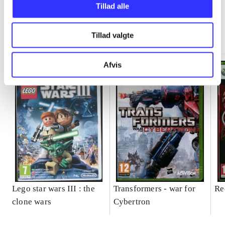
Tillad alle
Minder om
Tillad valgte
Afvis
Lego star wars III : the
Transformers - war for
Re
clone wars
Cybertron