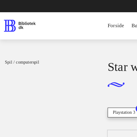
Forside
B
Spil / computerspil
Star w
Playstation 3