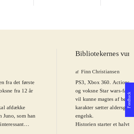
Bibliotekernes vurd
Finn Christiansen
af
n fra det første
PS3, Xbox 360. Actionspil 
voksne fra 12 år
og voksne Star wars-fans.
Feedback
vil kunne magtes af børn f
skal afdække
karakter sætter aldersgræn
en Juno, som han
engelsk
.
uinteressant
Historien starter et halvt 
p mellem det
inden filmen Star Wars IV