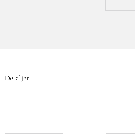
Detaljer
...
...
...
...