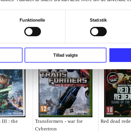
Funktionelle
Statistik
Tillad valgte
III : the
Transformers - war for
Red dead red
Cybertron