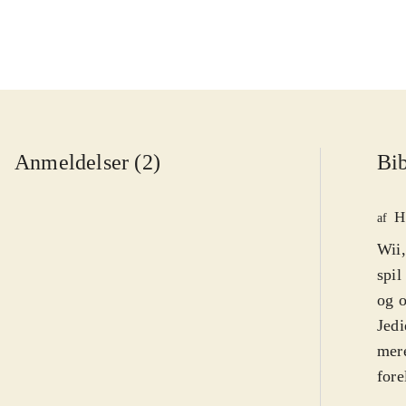
Anmeldelser (2)
Bib
H
af
Wii,
spil
og o
Jedi
mere
fore
hove