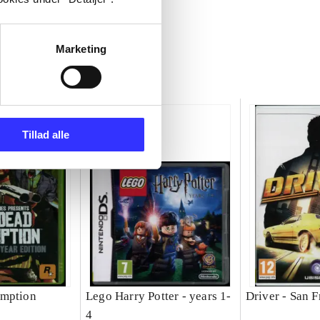
Marketing
Tillad alle
emption
Lego Harry Potter - years 1-
Driver - San F
4