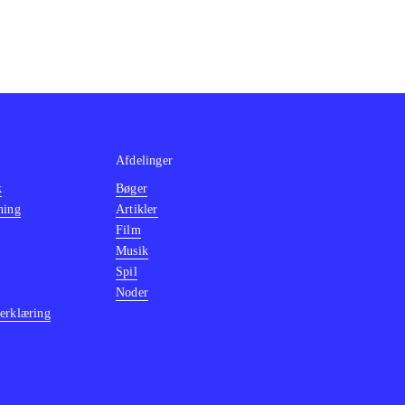
Afdelinger
k
Bøger
ning
Artikler
Film
Musik
Spil
Noder
erklæring