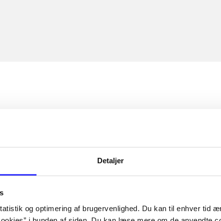
Detaljer
s
atistik og optimering af brugervenlighed. Du kan til enhver tid æn
ookies” i bunden af siden. Du kan læse mere om de anvendte co