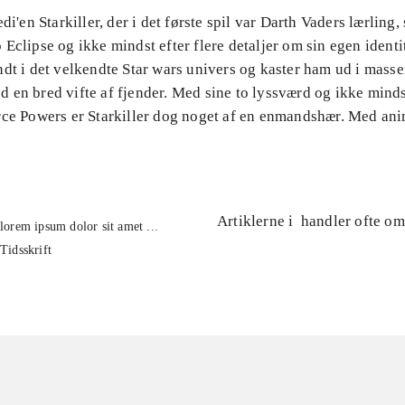
di'en Starkiller, der i det første spil var Darth Vaders lærling,
Eclipse og ikke mindst efter flere detaljer om sin egen identi
dt i det velkendte Star wars univers og kaster ham ud i masser
 en bred vifte af fjender. Med sine to lyssværd og ikke mind
rce Powers er Starkiller dog noget af en enmandshær. Med an
Artiklerne i
handler ofte om
lorem ipsum dolor sit amet ...
Tidsskrift