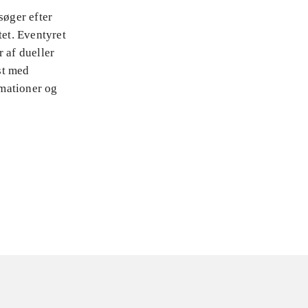
 søger efter
tet. Eventyret
 af dueller
st med
imationer og