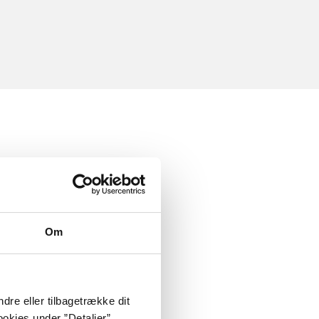
Om
dre eller tilbagetrække dit
okies under ”Detaljer”.