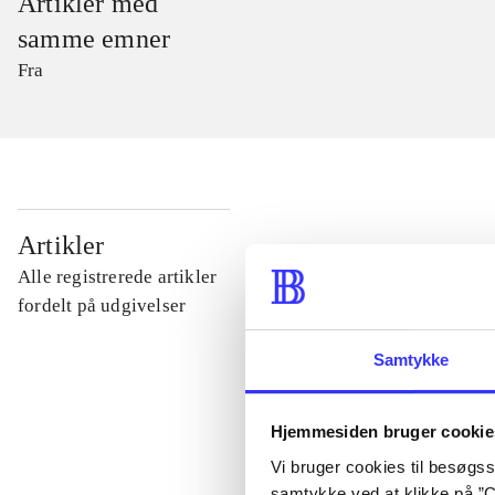
Artikler med
samme emner
Fra
...
Artikler
Alle registrerede artikler
...
fordelt på udgivelser
Samtykke
...
Hjemmesiden bruger cookie
...
Vi bruger cookies til besøgsst
samtykke ved at klikke på ”C