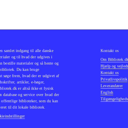
en samlet indgang til alle danske
Kontakt os
erialer og til hvad der udgives i
Om Bibliotek.d
 bestille materialer og så hente og
Hjælp og vejled
 bibliotek. Du kan bruge
Kontakt os
 at søge frem, hvad der er udgivet af
Privatlivspolitik
sskrifter, artikler, e-bøger,
Leverandører
bliotek.dk er altså ikke et fysisk
English
n database og service over hvad der
Tilgængeligheds
 offentlige biblioteker, som du kan
eret til dit lokale bibliotek.
ieindstillinger