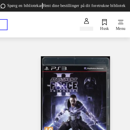
Spørg en bibliotekar
Hent dine bestillinger på dit foretrukne bibliotek
Log ind
Husk
Menu