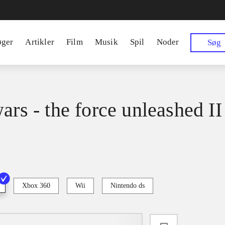
øger
Artikler
Film
Musik
Spil
Noder
Søg
ars - the force unleashed II
Xbox 360
Wii
Nintendo ds