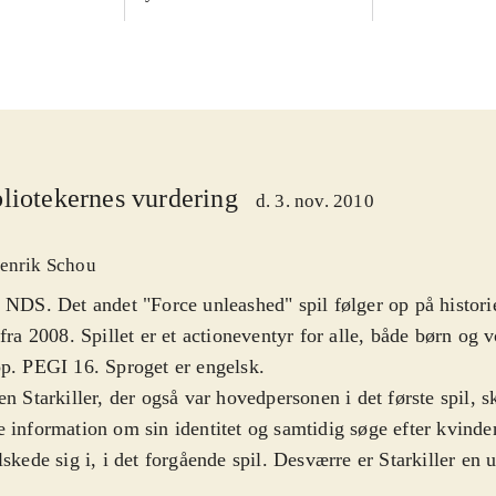
liotekernes vurdering
d. 3. nov. 2010
enrik Schou
 NDS. Det andet "Force unleashed" spil følger op på historie
 fra 2008. Spillet er et actioneventyr for alle, både børn og 
p. PEGI 16. Sproget er engelsk
.
en Starkiller, der også var hovedpersonen i det første spil, 
 information om sin identitet og samtidig søge efter kvind
lskede sig i, i det forgående spil. Desværre er Starkiller en 
dperson, så man får aldrig en interesse i ham og hans kam