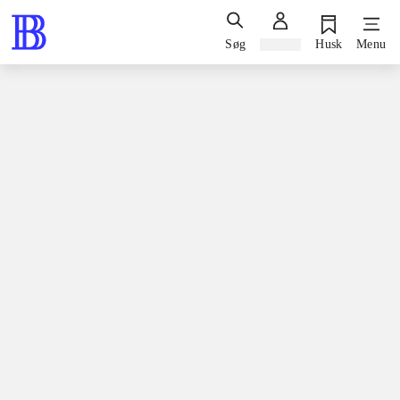
Søg
Log ind
Husk
Menu
Spil / computerspil
Playstation 3, 2010
Star wars - the force unleashed II