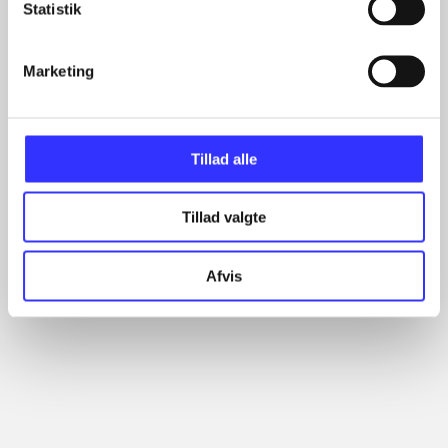
Statistik
Marketing
Tillad alle
Lego star wars III : the
Transformers - war for
Re
Tillad valgte
clone wars
Cybertron
Afvis
Anmeldelser (2)