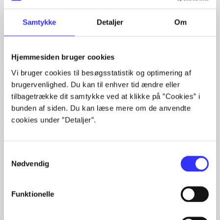
Samtykke
Detaljer
Om
Artikler
Alle registrerede artikler fordelt på udgivelser
Hjemmesiden bruger cookies
...
Vi bruger cookies til besøgsstatistik og optimering af
...
brugervenlighed. Du kan til enhver tid ændre eller
...
tilbagetrække dit samtykke ved at klikke på ”Cookies” i
...
bunden af siden. Du kan læse mere om de anvendte
...
cookies under ”Detaljer”.
Samtykkevalg
Nødvendig
Minder om
Funktionelle