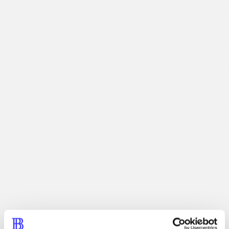
Artiklen er en del af
lorem ipsum dolor sit amet ...
Tidsskrift
Artiklerne i
handler ofte om
Artikler med samme emner
Fra