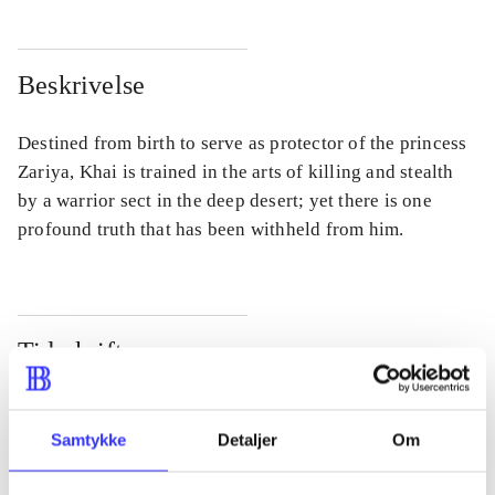
Beskrivelse
Destined from birth to serve as protector of the princess
Zariya, Khai is trained in the arts of killing and stealth
by a warrior sect in the deep desert; yet there is one
profound truth that has been withheld from him.
Tidsskrift
Artiklen er en del af
Samtykke
Detaljer
Om
lorem ipsum dolor sit amet ...
Tidsskrift