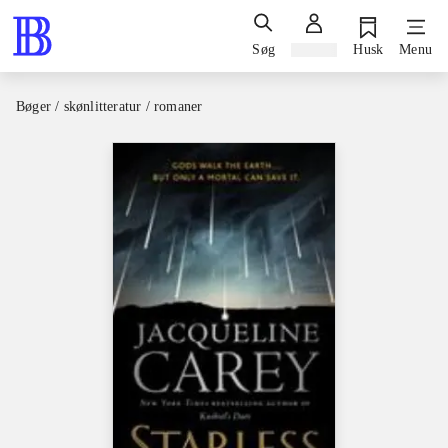
Søg
Log ind
Husk
Menu
Bøger / skønlitteratur / romaner