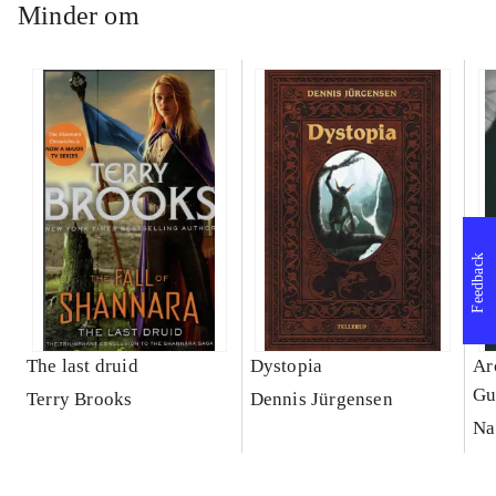
Minder om
Feedback
The last druid
Dystopia
Ar
Gu
Terry Brooks
Dennis Jürgensen
Na