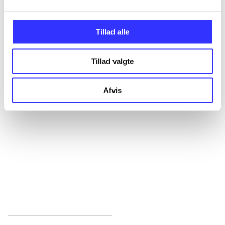
...
Tillad alle
...
Tillad valgte
Afvis
...
...
...