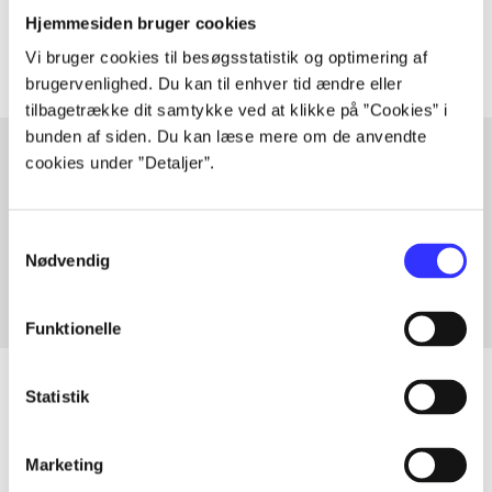
Artiklerne i
handler ofte om
Hjemmesiden bruger cookies
Vi bruger cookies til besøgsstatistik og optimering af
brugervenlighed. Du kan til enhver tid ændre eller
tilbagetrække dit samtykke ved at klikke på ”Cookies” i
bunden af siden. Du kan læse mere om de anvendte
cookies under ”Detaljer”.
Artikler med samme emner
Fra
Samtykkevalg
Nødvendig
Funktionelle
Statistik
Artikler
Marketing
Alle registrerede artikler fordelt på udgivelser