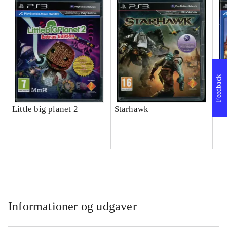
Feedback
Little big planet 2
Starhawk
Wa
Informationer og udgaver