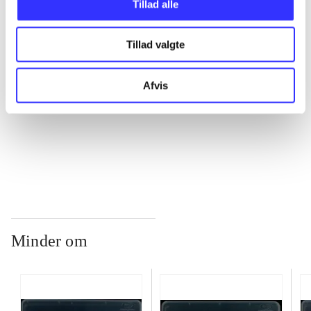
...
Tillad alle
Tillad valgte
...
Afvis
...
...
Minder om