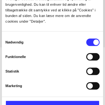
brugervenlighed. Du kan til enhver tid ændre eller
tilbagetrække dit samtykke ved at klikke på ”Cookies” i
bunden af siden. Du kan læse mere om de anvendte
Artikler med samme emner
cookies under ”Detaljer”.
Fra
Samtykkevalg
Nødvendig
Funktionelle
Artikler
Statistik
Alle registrerede artikler fordelt på udgivelser
Marketing
...