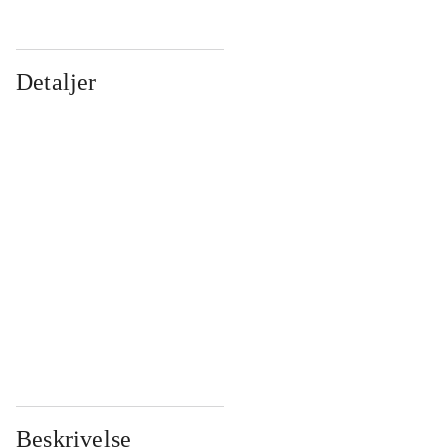
Detaljer
...
...
...
...
...
...
...
...
...
...
...
...
Beskrivelse